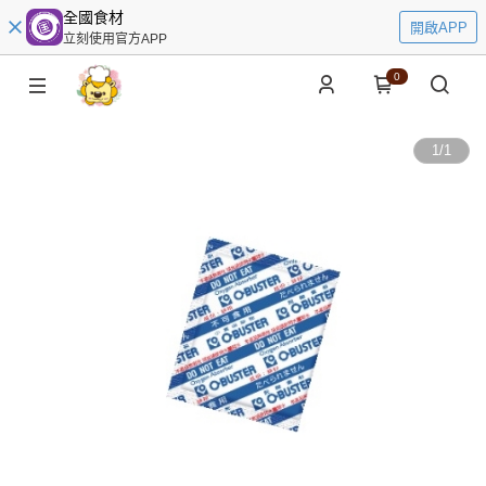
全國食材
開啟APP
立刻使用官方APP
0
1
/
1