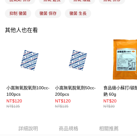
付款後門市自取
免運費
抑制 黴菌
黴菌 保存
黴菌 生長
其他人也在看
小嵩無氧脫氧劑100cc-
小嵩無氧脫氧劑50cc-
食品級小蘇打/碳
100pcs
200pcs
鈉 60g
NT$120
NT$120
NT$20
NT$135
NT$135
NT$30
詳細說明
商品規格
相關推薦