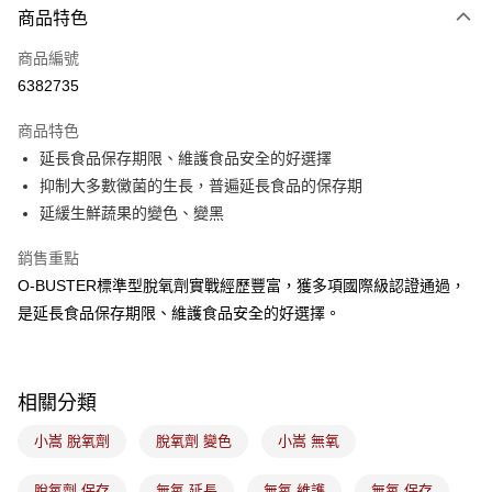
商品特色
信用卡一次付款
商品編號
LINE Pay
6382735
Apple Pay
商品特色
悠遊付
延長食品保存期限、維護食品安全的好選擇
抑制大多數黴菌的生長，普遍延長食品的保存期
Google Pay
延緩生鮮蔬果的變色、變黑
全盈+PAY
銷售重點
ATM付款
O-BUSTER標準型脫氧劑實戰經歷豐富，獲多項國際級認證通過，
是延長食品保存期限、維護食品安全的好選擇。
運送方式
7-11取貨(5kg以內，尺寸不超過90cm)
每筆NT$100，滿NT$1,500(含以上)免運費
相關分類
常溫宅配-(限重20kg以下)
小嵩 脫氧劑
脫氧劑 變色
小嵩 無氧
每筆NT$100，滿NT$1,500(含以上)免運費
脫氧劑 保存
無氧 延長
無氧 維護
無氧 保存