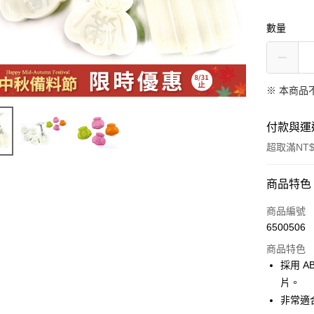
數量
※ 本商品
付款與運
超取滿NT$
付款方式
商品特色
信用卡一
商品編號
6500506
LINE Pay
商品特色
Apple Pay
採用 
片。
悠遊付
非常適
Google Pa