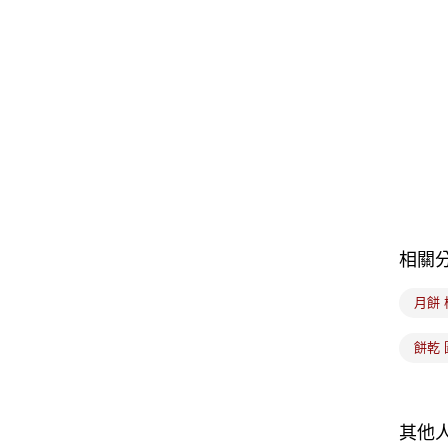
相關
月餅 
餅乾 
其他