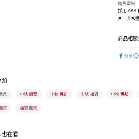
銷售重點
採用 AB
全盈+PAY
片。非常
ATM付款
商品相關分
運送方式
｜節慶｜
7-11取貨
分享
⭐本月主打
每筆NT$1
⭐本月主打
常溫宅配-(
分類
每筆NT$1
付款後門
模具
中秋 餅乾
中秋 糕餅
中秋 福袋
中秋 糕點
免運費
圖案
福袋 圖案
人也在看