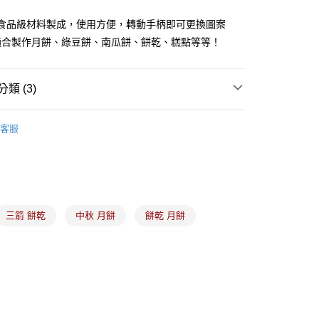
S 食品級材料製成，使用方便，轉動手柄即可更換圖案
適合製作月餅、綠豆餅、南瓜餅、餅乾、糕點等等！
類 (3)
食材、器具、包裝
｜中秋｜月餅模、鳳梨酥模
(5kg以內，尺寸不超過90cm)
客服
商品
｜本月明星商品｜限時優惠價
00，滿NT$1,500(含以上)免運費
商品
｜中秋特惠月｜月餅壓模，限時優惠
限重20kg以下)
00，滿NT$1,500(含以上)免運費
市自取
三箭 餅乾
中秋 月餅
餅乾 月餅