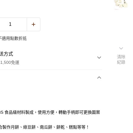
不適用點數折抵
送方式
清除
紀錄
1,500免運
次付款
ABS 食品級材料製成，使用方便，轉動手柄即可更換圖案
合製作月餅、綠豆餅、南瓜餅、餅乾、糕點等等！
y