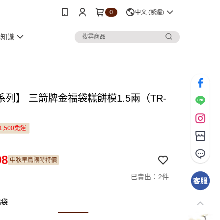
0
中文 (繁體)
小知識
系列】 三箭牌金福袋糕餅模1.5兩（TR-
1,500免運
98
中秋早鳥限時特價
已賣出：2件
福袋