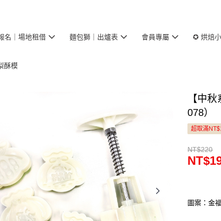
報名｜場地租借
麵包獅｜出爐表
會員專屬
✪ 烘焙
梨酥模
【中秋
078）
超取滿NT$
NT$220
NT$1
圖案：金