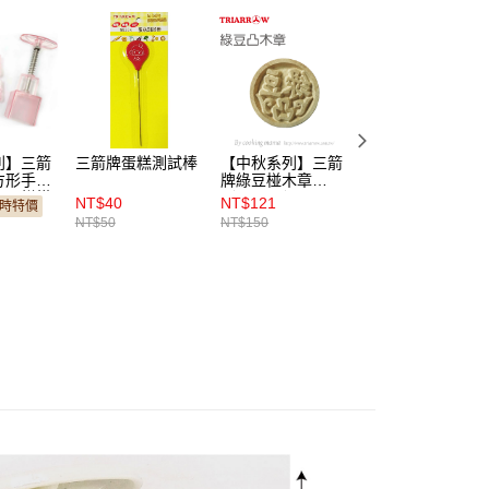
列】三箭
三箭牌蛋糕測試棒
【中秋系列】三箭
〔三箭牌〕千層糕
方形手工
牌綠豆椪木章
鍋 18cm／22cm
綠豆糕模
（TR-18 ）
26cm
NT$40
NT$121
NT$210
時特價
（TR-
NT$50
NT$150
NT$260