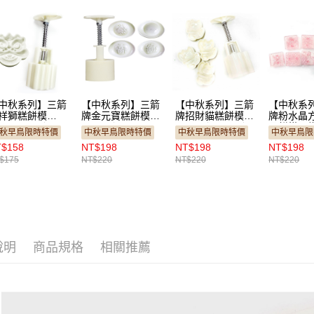
中秋系列】三箭
【中秋系列】三箭
【中秋系列】三箭
【中秋系
祥獅糕餅模
牌金元寶糕餅模
牌招財貓糕餅模
牌粉水晶
R-098-2 ）
1.2兩（TR-008-
1.5兩（TR-079）
月餅模／
秋早鳥限時特價
中秋早鳥限時特價
中秋早鳥限時特價
中秋早鳥限
2）
兩用0.7兩
$158
NT$198
NT$198
NT$198
028C-2）
$175
NT$220
NT$220
NT$220
說明
商品規格
相關推薦