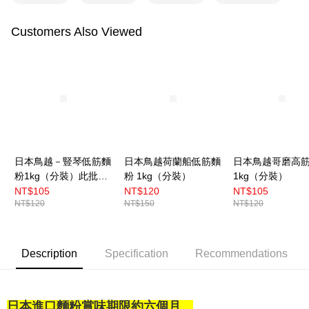
Customers Also Viewed
日本鳥越－豎琴低筋麵
日本鳥越荷蘭船低筋麵
日本鳥越哥磨高
粉1kg（分裝）此批效
粉 1kg（分裝）
1kg（分裝）
期至：2026.08.24
NT$105
NT$120
NT$105
NT$120
NT$150
NT$120
Description
Specification
Recommendations
日本進口麵粉賞味期限約六個月
，