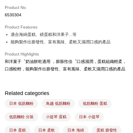
Easy Wallet
Product No.
6530304
Google Pay
Product Features
Plus Pay
適合海綿蛋糕、磅蛋糕和洋果子...等
ATM Transfer
能夠製作出膨發性、富有風味、柔軟又濕潤口感的產品
Shipping Method
Product Highlights
和洋菓子︑奶油餅乾適用 ，膨脹性佳︑口感濕潤，蛋糕組織輕柔，
7-11取貨(5kg以內，尺寸不超過90cm)
口感較輕，能夠製作出膨發性、富有風味、柔軟又濕潤口感的產品
NT$100/order | Free shipping on orders of NT$1,500 or more
常溫宅配-(限重20kg以下)
NT$100/order | Free shipping on orders of NT$1,500 or more
Related categories
付款後門市自取
日本 低筋麵粉
鳥越 低筋麵粉
低筋麵粉 蛋糕
Free shipping
低筋麵粉 分裝
小提琴 蛋糕
日本 小提琴
日本 蛋糕
日本 柔軟
日本 海綿
蛋糕 膨發性