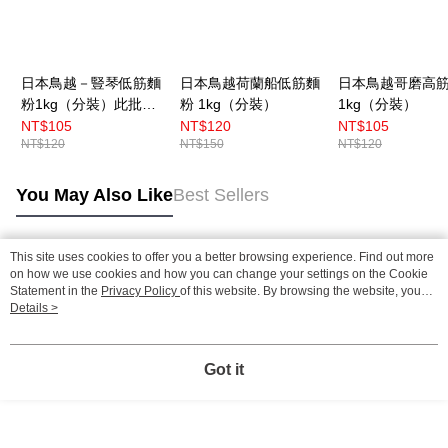
日本鳥越－豎琴低筋麵
日本鳥越荷蘭船低筋麵
日本鳥越哥磨高
粉1kg（分裝）此批效
粉 1kg（分裝）
1kg（分裝）
期至：2026.08.24
NT$105
NT$120
NT$105
NT$120
NT$150
NT$120
You May Also Like
Best Sellers
This site uses cookies to offer you a better browsing experience. Find out more
Popular Tags
on how we use cookies and how you can change your settings on the Cookie
Statement in the
Privacy Policy
of this website. By browsing the website, you
agree to our use of cookies as described in our Cookie Statement.
Details >
Got it