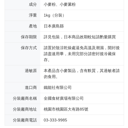
成分
小麥粉、小麥澱粉
淨重
1kg（分裝）
產地
日本廣島縣
保存期限
詳見包裝，日本商品效期較短請酌量購買
保存方式
請置於陰涼乾燥處逼免高溫及潮濕，開封後
請盡速用畢，未用完部分請密封後冷藏保
存。
過敏原
本產品含小麥製品，含有麩質，其過敏者請
勿食用。
進口商
鐵能社有限公司
分裝廠商名稱
全國食材廣場有限公司
分裝廠商地址
桃園市桃園區大有路85號
分裝廠商電話
03-333-9985