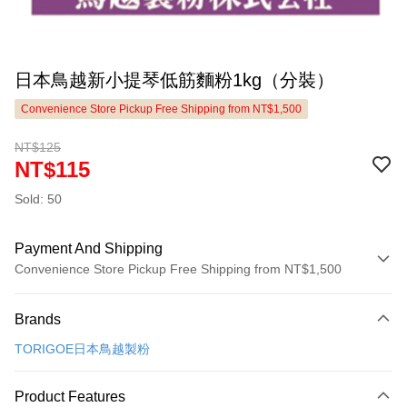
日本鳥越新小提琴低筋麵粉1kg（分裝）
Convenience Store Pickup Free Shipping from NT$1,500
NT$125
NT$115
Sold: 50
Payment And Shipping
Convenience Store Pickup Free Shipping from NT$1,500
Payment Method
Brands
Credit Card (Full Payment)
TORIGOE日本鳥越製粉
LINE Pay
Apple Pay
Product Features