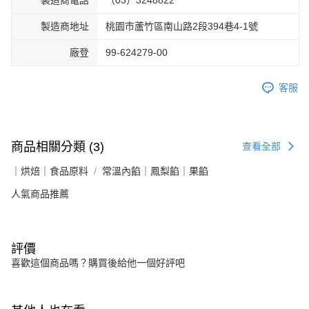
製造商電話
（03）3248822
製造商地址
桃園市蘆竹區南山路2段394巷4-1號
廠登
99-624279-00
客服
商品相關分類 (3)
查看全部
｜烘焙｜食品原料
常溫內餡｜鳳梨餡｜果餡
人氣商品推薦
評價
喜歡這個商品嗎？購買後給他一個好評吧