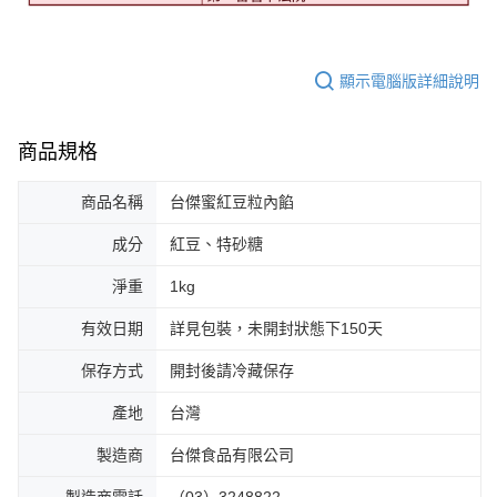
顯示電腦版詳細說明
商品規格
商品名稱
台傑蜜紅豆粒內餡
成分
紅豆、特砂糖
淨重
1kg
有效日期
詳見包裝，未開封狀態下150天
保存方式
開封後請冷藏保存
產地
台灣
製造商
台傑食品有限公司