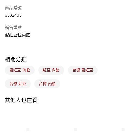
商品編號
悠遊付
6532495
Google Pay
銷售重點
全盈+PAY
蜜紅豆粒內餡
ATM付款
運送方式
相關分類
7-11取貨(5kg以內，尺寸不超過90cm)
蜜紅豆 內餡
紅豆 內餡
台傑 蜜紅豆
每筆NT$100，滿NT$1,500(含以上)免運費
台傑 紅豆
台傑 內餡
常溫宅配-(限重20kg以下)
每筆NT$100，滿NT$1,500(含以上)免運費
其他人也在看
付款後門市自取
免運費