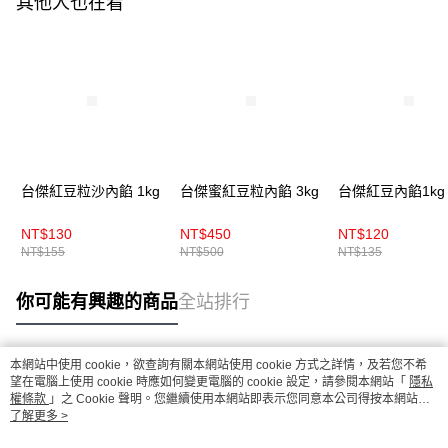
其他人也在看
台傑紅豆粒沙內餡 1kg
台傑蜜紅豆粒內餡 3kg
台傑紅豆內餡1kg
NT$130
NT$450
NT$120
NT$155
NT$500
NT$135
你可能有興趣的商品
全站排行
本網站中使用 cookie，欲查詢有關本網站使用 cookie 方式之詳情，及若您不希
熱門標籤
望在電腦上使用 cookie 時應如何變更電腦的 cookie 設定，請參閱本網站「
隱私
權條款
」之 Cookie 聲明。您繼續使用本網站即表示您同意本公司得按本網站使
用條款之 Cookie 聲明使用 cookie。
了解更多 >