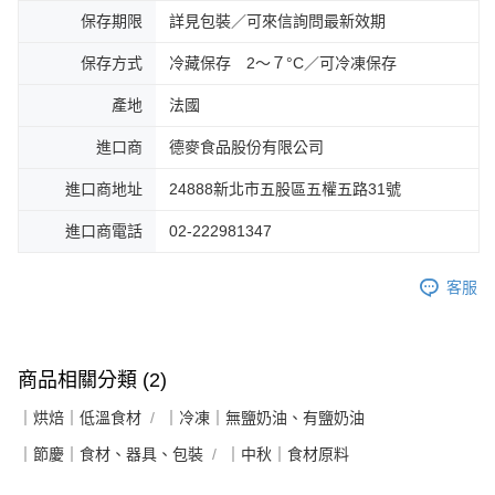
保存期限
詳見包裝／可來信詢問最新效期
保存方式
冷藏保存 2～７°C／可冷凍保存
產地
法國
進口商
德麥食品股份有限公司
進口商地址
24888新北市五股區五權五路31號
進口商電話
02-222981347
客服
商品相關分類 (2)
｜烘焙｜低溫食材
｜冷凍｜無鹽奶油、有鹽奶油
｜節慶｜食材、器具、包裝
｜中秋｜食材原料