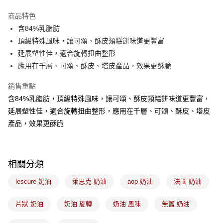
Apple Pay
商品特色
悠遊付
含84%乳脂肪
頂級特殊風味，讓可頌、酥皮類糕餅味道更豐富
Google Pay
延展塑性佳，適合旋轉扭曲整形
全盈+PAY
應用在千層、可頌、酥皮、塔皮產品，效果更酥脆
ATM付款
銷售重點
含84%乳脂肪，頂級特殊風味，讓可頌、酥皮類糕餅味道更豐富，
運送方式
延展塑性佳，適合旋轉扭曲整形，應用在千層、可頌、酥皮、塔皮
冷凍7-11取貨(5kg以內，尺寸不超過90cm)
產品，效果更酥脆
每筆NT$200，滿NT$2,500(含以上)免運費
黑貓冷凍宅配-(限重20kg以下)
相關分類
每筆NT$200，滿NT$2,500(含以上)免運費
lescure 奶油
萊思克 奶油
aop 奶油
法國 奶油
冷凍付款後門市自取
免運費
片狀 奶油
奶油 旋轉
奶油 風味
無鹽 奶油