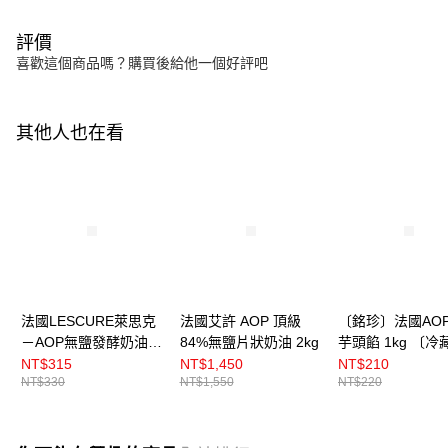
評價
喜歡這個商品嗎？購買後給他一個好評吧
其他人也在看
法國LESCURE萊思克
法國艾許 AOP 頂級
〔銘珍〕法國AO
－AOP無鹽發酵奶油
84%無鹽片狀奶油 2kg
芋頭餡 1kg 〔冷
500g
NT$315
NT$1,450
NT$210
NT$330
NT$1,550
NT$220