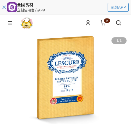
全國食材
開啟APP
立刻使用官方APP
0
1
/
1