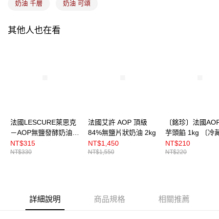
奶油 千層
奶油 可頌
其他人也在看
法國LESCURE萊思克
法國艾許 AOP 頂級
〔銘珍〕法國AO
－AOP無鹽發酵奶油
84%無鹽片狀奶油 2kg
芋頭餡 1kg 〔冷
500g
NT$315
NT$1,450
NT$210
NT$330
NT$1,550
NT$220
詳細說明
商品規格
相關推薦