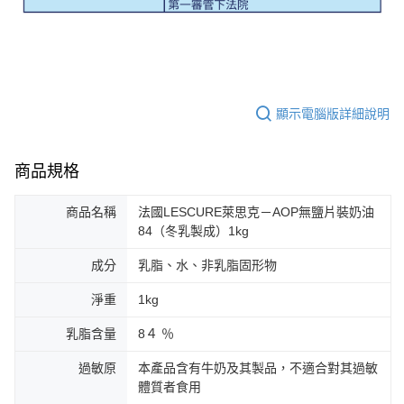
顯示電腦版詳細說明
商品規格
商品名稱
法國LESCURE萊思克－AOP無鹽片裝奶油
84（冬乳製成）1kg
成分
乳脂、水、非乳脂固形物
淨重
1kg
乳脂含量
8４ ％
過敏原
本產品含有牛奶及其製品，不適合對其過敏
體質者食用