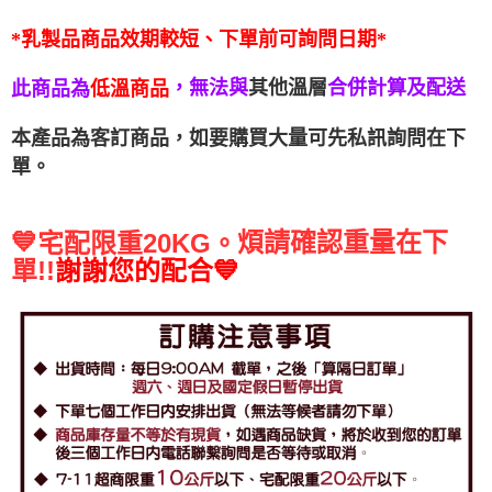
*乳製品商品效期較短、下單前可詢問日期*
，
無法與
其他溫層
合併計算及配送
低溫
商品
此商品為
，如要購買大量可先私訊詢問在下
本產品為客訂商品
單。
💙
煩請確認重量在下
宅配限重20KG。
單!!
謝謝您的配合💙