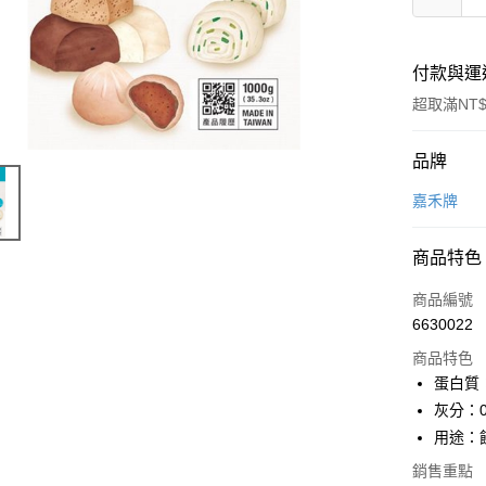
付款與運
超取滿NT$
付款方式
品牌
信用卡一
嘉禾牌
LINE Pay
商品特色
Apple Pay
商品編號
悠遊付
6630022
商品特色
Google Pa
蛋白質：
全盈+PAY
灰分：0
用途：
ATM付款
銷售重點