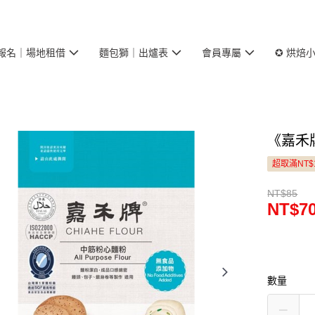
報名｜場地租借
麵包獅｜出爐表
會員專屬
✪ 烘焙
《嘉禾
超取滿NT$
NT$85
NT$7
數量