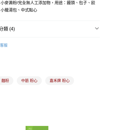
、小麥澱粉/完全無人工添加物，用途：饅頭、包子、餃
、小籠湯包、中式點心
(5kg以內，尺寸不超過90cm)
00，滿NT$1,500(含以上)免運費
類 (4)
限重20kg以下)
麵粉
中筋麵粉｜粉心粉｜中力粉
00，滿NT$1,500(含以上)免運費
客服
推薦
市自取
食材、器具、包裝
❤ 母親節 ❤ 寵愛媽咪
食材、器具、包裝
｜中秋｜食材原料
 麵粉
中筋 粉心
嘉禾牌 粉心