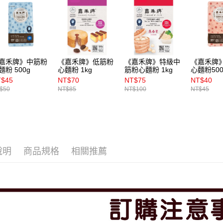
嘉禾牌》中筋粉
《嘉禾牌》低筋粉
《嘉禾牌》特級中
《嘉禾牌
麵粉 500g
心麵粉 1kg
筋粉心麵粉 1kg
心麵粉500
T$45
NT$70
NT$75
NT$40
$50
NT$85
NT$100
NT$45
說明
商品規格
相關推薦