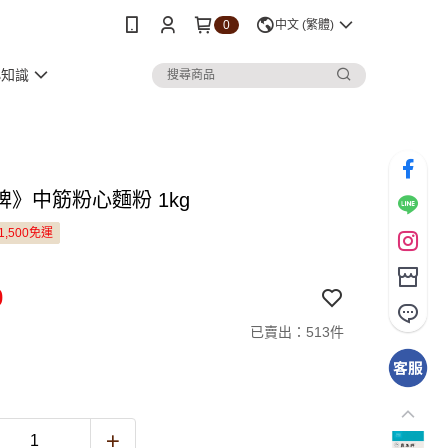
0
中文 (繁體)
小知識
牌》中筋粉心麵粉 1kg
1,500免運
0
已賣出：513件