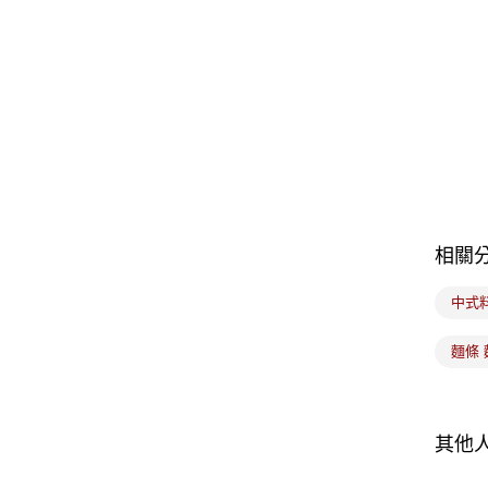
相關
中式
麵條 
其他