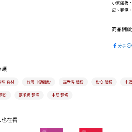
小麥麵粉
運送方式
皮、麵條
7-11取貨
每筆NT$1
商品相關分
常溫宅配-(
｜烘焙｜
每筆NT$1
分享
人氣商品
付款後門
｜節慶｜
免運費
分類
｜節慶｜
料理 食材
台灣 中筋麵粉
嘉禾牌 麵粉
粉心 麵粉
中筋
麵粉
嘉禾牌 麵條
中筋 麵條
人也在看