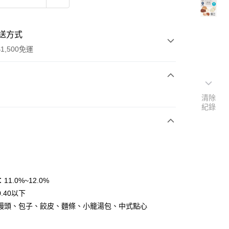
送方式
1,500免運
次付款
清除
紀錄
y
11.0%~12.0%
.40以下
饅頭、包子、餃皮、麵條、小籠湯包、中式點心