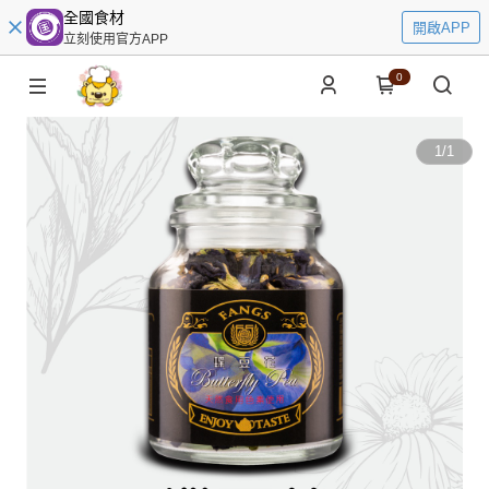
全國食材
開啟APP
立刻使用官方APP
0
1
/
1