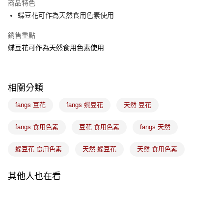
商品特色
悠遊付
蝶豆花可作為天然食用色素使用
Google Pay
銷售重點
蝶豆花可作為天然食用色素使用
全盈+PAY
ATM付款
相關分類
運送方式
fangs 豆花
fangs 蝶豆花
天然 豆花
7-11取貨(5kg以內，尺寸不超過90cm)
每筆NT$100，滿NT$1,500(含以上)免運費
fangs 食用色素
豆花 食用色素
fangs 天然
常溫宅配-(限重20kg以下)
蝶豆花 食用色素
天然 蝶豆花
天然 食用色素
每筆NT$100，滿NT$1,500(含以上)免運費
付款後門市自取
其他人也在看
免運費