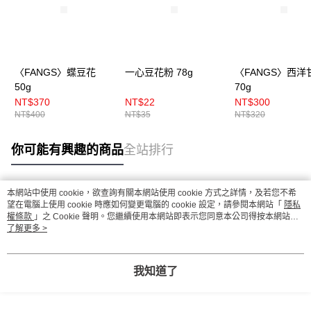
〈FANGS〉蝶豆花
一心豆花粉 78g
〈FANGS〉西洋
50g
70g
NT$370
NT$22
NT$300
NT$400
NT$35
NT$320
你可能有興趣的商品
全站排行
本網站中使用 cookie，欲查詢有關本網站使用 cookie 方式之詳情，及若您不希
熱門標籤
望在電腦上使用 cookie 時應如何變更電腦的 cookie 設定，請參閱本網站「
隱私
權條款
」之 Cookie 聲明。您繼續使用本網站即表示您同意本公司得按本網站使
用條款之 Cookie 聲明使用 cookie。
了解更多 >
我知道了