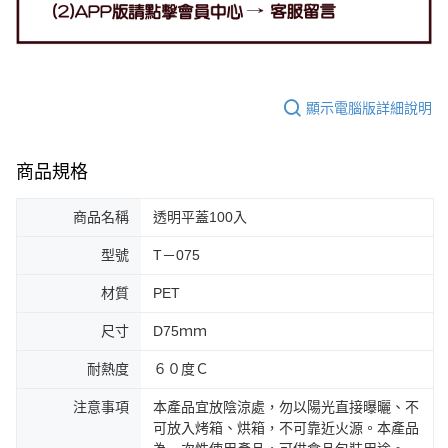
顯示電腦版詳細說明
商品規格
商品名稱
透明平蓋100入
型號
T－075
材質
PET
尺寸
D75ｍｍ
耐熱度
６０度Ｃ
注意事項
本產品宜放陰涼處，勿以陽光直接曝曬、不
可放入烤箱、烘箱，不可靠近火源。本產品