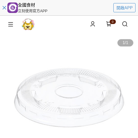
全國食材
開啟APP
立刻使用官方APP
0
1
/
1