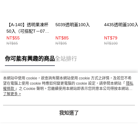
【A-140】透明果凍杯
5039透明蓋100入
4435透明蓋100
50入（可搭配T－075
透明蓋）
NT$55
NT$85
NT$79
NT$65
NT$95
NT$100
你可能有興趣的商品
全站排行
本網站中使用 cookie，欲查詢有關本網站使用 cookie 方式之詳情，及若您不希
熱門標籤
望在電腦上使用 cookie 時應如何變更電腦的 cookie 設定，請參閱本網站「
隱私
權條款
」之 Cookie 聲明。您繼續使用本網站即表示您同意本公司得按本網站使
用條款之 Cookie 聲明使用 cookie。
了解更多 >
我知道了