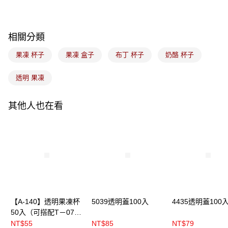
Apple Pay
悠遊付
相關分類
Google Pay
果凍 杯子
果凍 盒子
布丁 杯子
奶酪 杯子
全盈+PAY
透明 果凍
ATM付款
其他人也在看
運送方式
常溫宅配-(限重20kg以下)
每筆NT$100，滿NT$1,500(含以上)免運費
付款後門市自取
免運費
【A-140】透明果凍杯
5039透明蓋100入
4435透明蓋100
50入（可搭配T－075
透明蓋）
NT$55
NT$85
NT$79