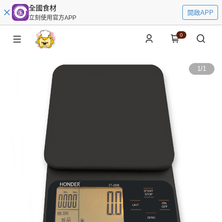
全國食材
開啟APP
立刻使用官方APP
0
1
/
1