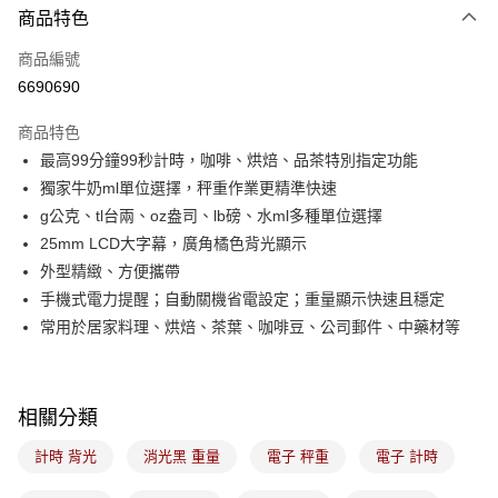
商品特色
信用卡一次付款
商品編號
LINE Pay
6690690
Apple Pay
商品特色
悠遊付
最高99分鐘99秒計時，咖啡、烘焙、品茶特別指定功能
獨家牛奶ml單位選擇，秤重作業更精準快速
Google Pay
g公克、tl台兩、oz盎司、lb磅、水ml多種單位選擇
全盈+PAY
25mm LCD大字幕，廣角橘色背光顯示
外型精緻、方便攜帶
ATM付款
手機式電力提醒；自動關機省電設定；重量顯示快速且穩定
常用於居家料理、烘焙、茶葉、咖啡豆、公司郵件、中藥材等
運送方式
7-11取貨(5kg以內，尺寸不超過90cm)
每筆NT$100，滿NT$1,500(含以上)免運費
相關分類
常溫宅配-(限重20kg以下)
計時 背光
消光黑 重量
電子 秤重
電子 計時
每筆NT$100，滿NT$1,500(含以上)免運費