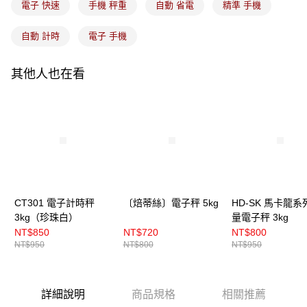
電子 快速
手機 秤重
自動 省電
精準 手機
付款後門市自取
免運費
自動 計時
電子 手機
其他人也在看
CT301 電子計時秤
〔焙蒂絲〕電子秤 5kg
HD-SK 馬卡龍系
3kg（珍珠白）
量電子秤 3kg
NT$850
NT$720
NT$800
NT$950
NT$800
NT$950
詳細說明
商品規格
相關推薦