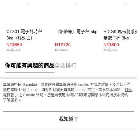
CT301 電子計時秤
〔焙蒂絲〕電子秤 5kg
HD-SK 馬卡龍系
3kg（珍珠白）
量電子秤 3kg
NT$850
NT$720
NT$800
NT$950
NT$800
NT$950
你可能有興趣的商品
全站排行
本網站中使用 cookie，欲查詢有關本網站使用 cookie 方式之詳情，及若您不希
熱門標籤
望在電腦上使用 cookie 時應如何變更電腦的 cookie 設定，請參閱本網站「
隱私
權條款
」之 Cookie 聲明。您繼續使用本網站即表示您同意本公司得按本網站使
用條款之 Cookie 聲明使用 cookie。
了解更多 >
我知道了