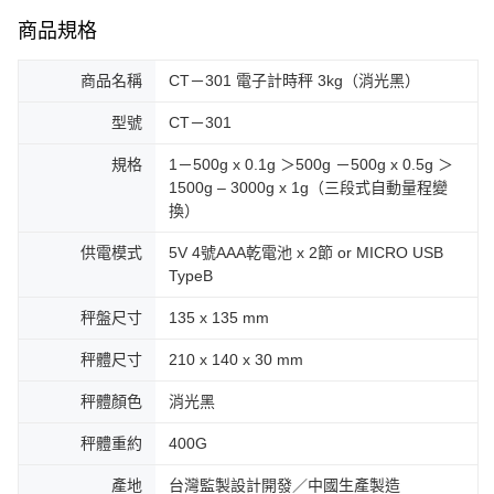
商品規格
商品名稱
CT－301 電子計時秤 3kg（消光黑）
型號
CT－301
規格
1－500g x 0.1g ＞500g －500g x 0.5g ＞
1500g – 3000g x 1g（三段式自動量程變
換）
供電模式
5V 4號AAA乾電池 x 2節 or MICRO USB
TypeB
秤盤尺寸
135 x 135 mm
秤體尺寸
210 x 140 x 30 mm
秤體顏色
消光黑
秤體重約
400G
產地
台灣監製設計開發／中國生產製造