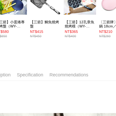
三箭】小蛋捲專
【三箭】鯛魚燒烤
【三箭】12孔章魚
〔三箭牌
烤盤（WY-
盤
燒烤模（WY-
鍋 18cm
23）
013）
26cm
$580
NT$415
NT$365
NT$210
$650
NT$450
NT$400
NT$260
iption
Specification
Recommendations