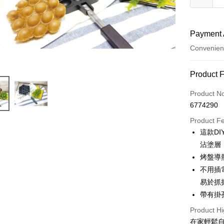
Payment 
Convenien
Payment
Product 
Credit Car
Product N
6774290
LINE Pay
Product F
Apple Pay
這款D
沾塗層
Easy Walle
烤盤導
Google Pa
不用插
易於抓
Plus Pay
帶有掛
ATM Trans
Product Hi
在家輕鬆