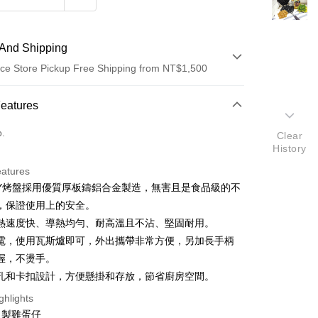
And Shipping
ce Store Pickup Free Shipping from NT$1,500
 Method
Features
d (Full Payment)
o.
Clear
History
eatures
IY烤盤採用優質厚板鑄鋁合金製造，無害且是食品級的不
，保證使用上的安全。
t
熱速度快、導熱均勻、耐高溫且不沾、堅固耐用。
y
電，使用瓦斯爐即可，外出攜帶非常方便，另加長手柄
握，不燙手。
孔和卡扣設計，方便懸掛和存放，節省廚房空間。
fer
ghlights
自製雞蛋仔