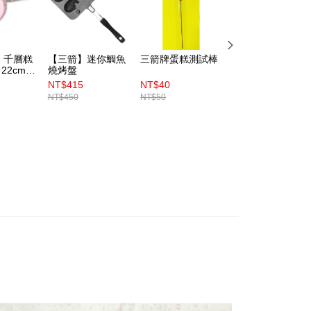
〕千層糕
【三箭】迷你鯛魚
三箭牌蛋糕測試棒
【三能】SN4193
／22cm／
燒烤盤
8吋蛋糕出爐叉(大
NT$415
NT$40
NT$105
NT$450
NT$50
NT$110