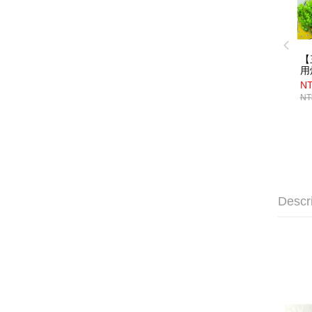
【
用
0
NT
NT
Descr