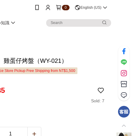
0
English (US)
小知識
】雞蛋仔烤盤（WY-021）
e Store Pickup Free Shipping from NT$1,500
85
Sold: 7