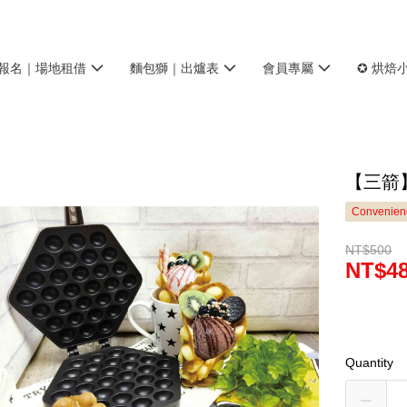
報名｜場地租借
麵包獅｜出爐表
會員專屬
✪ 烘焙
【三箭
Convenienc
NT$500
NT$4
Quantity