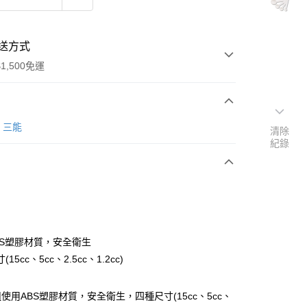
送方式
1,500免運
次付款
G 三能
清除
紀錄
y
BS塑膠材質，安全衛生
15cc、5cc、2.5cc、1.2cc)
使用ABS塑膠材質，安全衛生，四種尺寸(15cc、5cc、