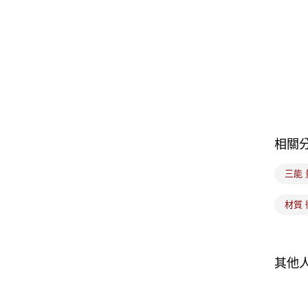
相關
三能
材質 
其他