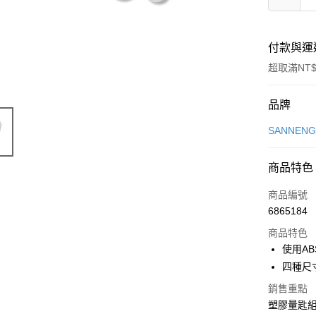
付款與運
超取滿NT$
付款方式
品牌
信用卡一
SANNEN
LINE Pay
商品特色
Apple Pay
商品編號
悠遊付
6865184
商品特色
Google Pa
使用A
全盈+PAY
四種尺寸(
ATM付款
銷售重點
塑膠量匙組