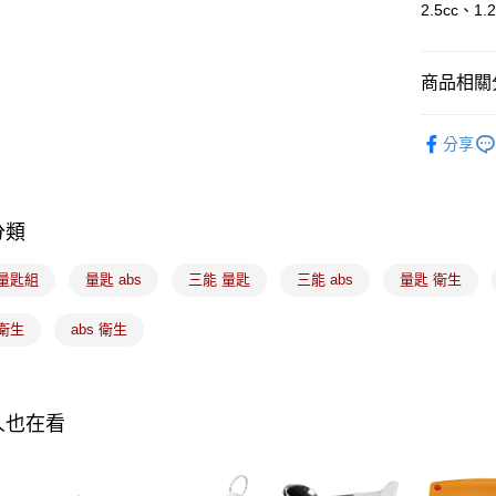
2.5cc、1.2
運送方式
7-11取貨
商品相關分
每筆NT$1
｜烘焙｜
常溫宅配-(
分享
人氣商品
每筆NT$1
付款後門
分類
免運費
 量匙組
量匙 abs
三能 量匙
三能 abs
量匙 衛生
衛生
abs 衛生
人也在看