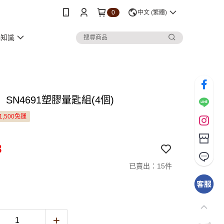
0
中文 (繁體)
小知識
SN4691塑膠量匙組(4個)
1,500免運
8
已賣出：15件