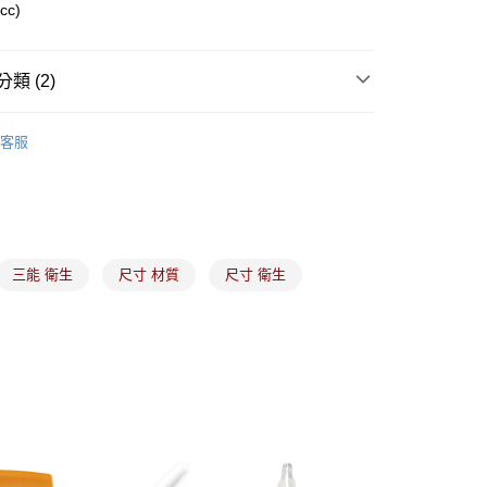
cc)
(5kg以內，尺寸不超過90cm)
類 (2)
00，滿NT$1,500(含以上)免運費
器具、工具
量杯｜量匙
限重20kg以下)
客服
推薦
00，滿NT$1,500(含以上)免運費
市自取
三能 衛生
尺寸 材質
尺寸 衛生