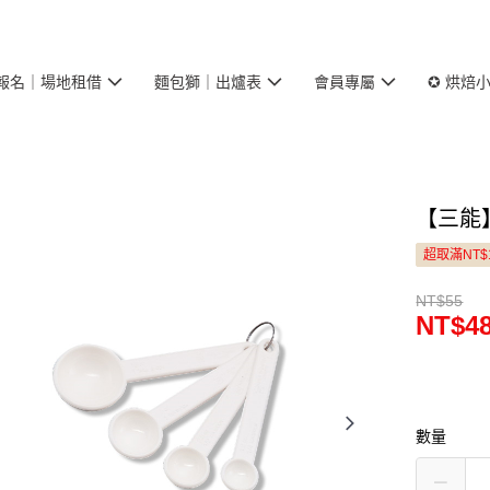
報名｜場地租借
麵包獅｜出爐表
會員專屬
✪ 烘焙
【三能】
超取滿NT$
NT$55
NT$4
數量