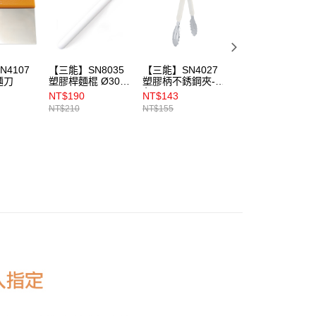
4107
【三能】SN8035
【三能】SN4027
【三能】SN4108
麵刀
塑膠桿麵棍 Ø30ｘ
塑膠柄不銹鋼夾-白
塑膠柄斜切麵刀
33cm
色
NT$190
NT$143
NT$162
NT$210
NT$155
NT$175