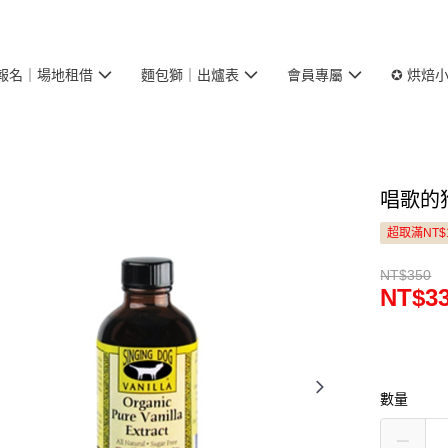
報名｜場地租借
麵包獅｜出爐表
會員專屬
✪ 烘焙
唱歌的狗
超取滿NT$
NT$350
NT$3
數量