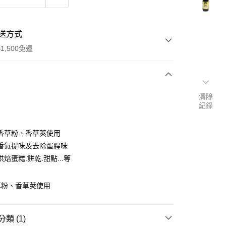
送方式
1,500免運
次付款
清除
紀錄
香草粉、香草莢使用
香氣提味及去除蛋腥味
焙蛋糕.餅乾.甜點...等
y
草粉、香草莢使用
類 (1)