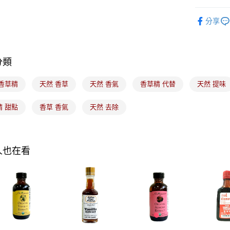
運送方式
｜烘焙｜
分享
7-11取貨
每筆NT$1
分類
常溫宅配-(
每筆NT$1
 香草精
天然 香草
天然 香氣
香草精 代替
天然 提味
付款後門
精 甜點
香草 香氣
天然 去除
免運費
人也在看