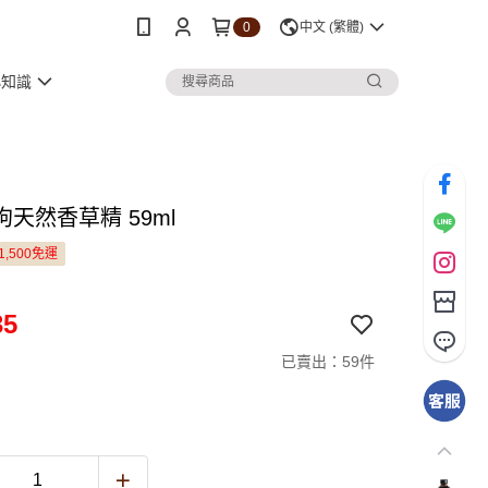
0
中文 (繁體)
小知識
天然香草精 59ml
1,500免運
35
已賣出：59件