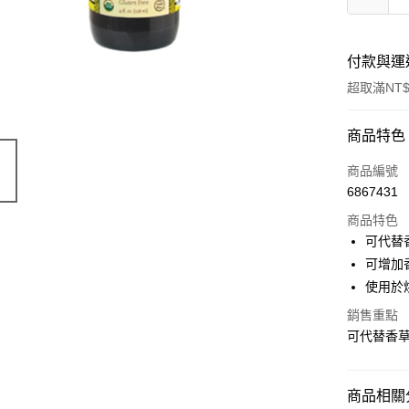
付款與運
超取滿NT$
付款方式
商品特色
信用卡一
商品編號
6867431
LINE Pay
商品特色
Apple Pay
可代替
可增加
悠遊付
使用於烘
Google Pa
銷售重點
可代替香
全盈+PAY
ATM付款
商品相關分