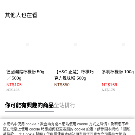
其他人也在看
德國濃縮檸檬粉 50g
【H&C 正慧】檸檬巧
多利檸檬粉 100g
／ 500g
克力風味粉 500g
NT$105
NT$350
NT$169
NT$125
NT$175
你可能有興趣的商品
全站排行
本網站中使用 cookie，欲查詢有關本網站使用 cookie 方式之詳情，及若您不希
熱門標籤
望在電腦上使用 cookie 時應如何變更電腦的 cookie 設定，請參閱本網站「
隱私
權條款
」之 Cookie 聲明。您繼續使用本網站即表示您同意本公司得按本網站使