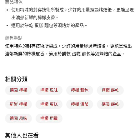
商品特色
悠遊付
使用特殊的封存技術所製成，少許的用量經過烤焙後，更能呈現
出濃郁新鮮的檸檬皮香。
Google Pay
適用於餅乾 蛋糕 麵包等須烤焙的產品。
全盈+PAY
銷售重點
ATM付款
使用特殊的封存技術所製成，少許的用量經過烤焙後，更能呈現出
濃郁新鮮的檸檬皮香。適用於餅乾 蛋糕 麵包等須烤焙的產品。
運送方式
7-11取貨(5kg以內，尺寸不超過90cm)
每筆NT$100，滿NT$1,500(含以上)免運費
相關分類
常溫宅配-(限重20kg以下)
德國 檸檬
檸檬 風味
檸檬 麵包
檸檬 餅乾
每筆NT$100，滿NT$1,500(含以上)免運費
新鮮 檸檬
檸檬 蛋糕
檸檬 濃郁
德國 餅乾
付款後門市自取
免運費
德國 風味
檸檬 用量
其他人也在看