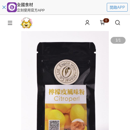
全國食材
開啟APP
立刻使用官方APP
0
1
/
1