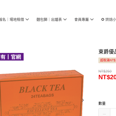
報名｜場地租借
麵包獅｜出爐表
會員專屬
✪ 烘焙
東爵優
超取滿NT$
NT$250
NT$2
數量