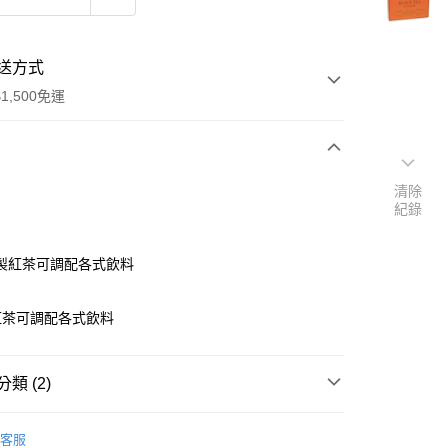
送方式
1,500免運
次付款
清除
紀錄
製紅茶可調配各式飲料
紅茶可調配各式飲料
y
類 (2)
茶粉、茶包、咖啡、熱飲
東爵紅茶
客服