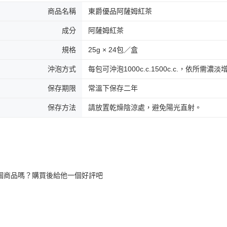
商品名稱
東爵優品阿薩姆紅茶
成分
阿薩姆紅茶
規格
25g × 24包／盒
沖泡方式
每包可沖泡1000c.c.1500c.c.，依所需
保存期限
常溫下保存二年
保存方法
請放置乾燥陰涼處，避免陽光直射。
個商品嗎？購買後給他一個好評吧