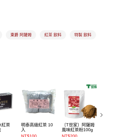
茶粉、茶包、咖啡、熱飲
花草茶｜茶包
(5kg以內，尺寸不超過90cm)
00，滿NT$1,500(含以上)免運費
東爵 阿薩姆
紅茶 飲料
特製 飲料
限重20kg以下)
00，滿NT$1,500(含以上)免運費
市自取
冰紅茶
明泰高級紅茶 10
〔T世家〕阿薩姆
〔T世家〕伯爵紅
包
入
風味紅茶粉100g
茶粉 100g
NT$100
NT$200
NT$200