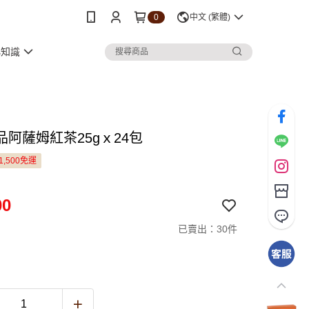
0
中文 (繁體)
小知識
品阿薩姆紅茶25gｘ24包
1,500免運
00
已賣出：30件