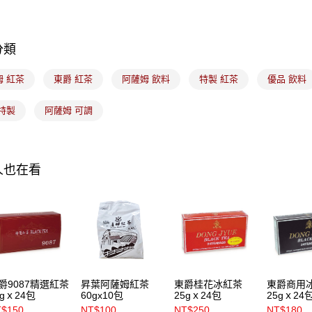
｜沖調｜
運送方式
7-11取貨
分類
每筆NT$1
姆 紅茶
東爵 紅茶
阿薩姆 飲料
特製 紅茶
優品 飲料
常溫宅配-(
每筆NT$1
特製
阿薩姆 可調
付款後門
免運費
人也在看
爵9087精選紅茶
昇葉阿薩姆紅茶
東爵桂花冰紅茶
東爵商用
5gｘ24包
60gx10包
25gｘ24包
25gｘ24
$150
NT$100
NT$250
NT$180