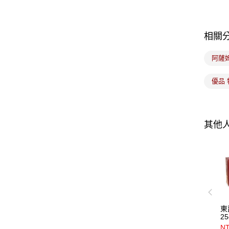
相關
阿薩
優品 
其他
東
2
NT