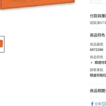
付款與運
超取滿NT$
付款方式
商品特色
信用卡一
商品編號
6872288
LINE Pay
商品特色
Apple Pay
精選特
悠遊付
銷售重點
精選特製
Google Pa
全盈+PAY
商品相關分
ATM付款
｜沖調｜
分享