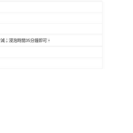
濃淡增減；浸泡時間35分鐘即可。