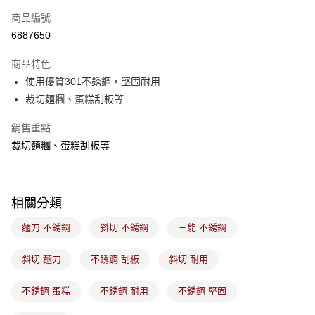
商品編號
悠遊付
6887650
Google Pay
商品特色
全盈+PAY
使用優質301不銹鋼，堅固耐用
ATM付款
裁切麵糰、蛋糕刮板等
銷售重點
運送方式
裁切麵糰、蛋糕刮板等
7-11取貨(5kg以內，尺寸不超過90cm)
每筆NT$100，滿NT$1,500(含以上)免運費
常溫宅配-(限重20kg以下)
相關分類
每筆NT$100，滿NT$1,500(含以上)免運費
麵刀 不銹鋼
斜切 不銹鋼
三能 不銹鋼
付款後門市自取
斜切 麵刀
不銹鋼 刮板
斜切 耐用
免運費
不銹鋼 蛋糕
不銹鋼 耐用
不銹鋼 堅固