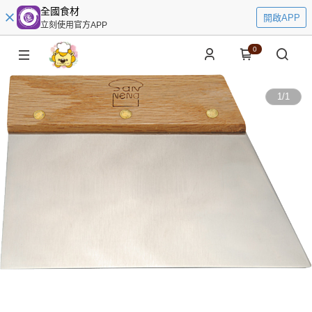
全國食材
開啟APP
立刻使用官方APP
0
1
/
1