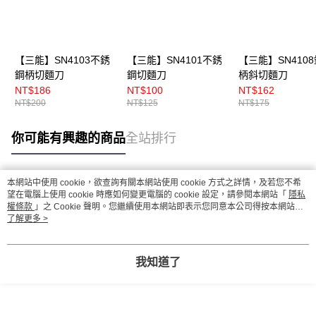
【三能】SN4103不銹
【三能】SN4101不銹
【三能】SN410
鋼柄切麵刀
鋼切麵刀
柄斜切麵刀
NT$186
NT$100
NT$162
NT$200
NT$125
NT$175
你可能有興趣的商品
全站排行
本網站中使用 cookie，欲查詢有關本網站使用 cookie 方式之詳情，及若您不希
熱門標籤
望在電腦上使用 cookie 時應如何變更電腦的 cookie 設定，請參閱本網站「
隱私
權條款
」之 Cookie 聲明。您繼續使用本網站即表示您同意本公司得按本網站使
用條款之 Cookie 聲明使用 cookie。
了解更多 >
我知道了