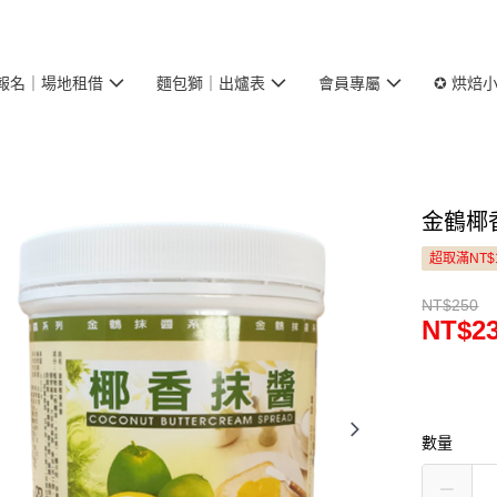
報名｜場地租借
麵包獅｜出爐表
會員專屬
✪ 烘焙
金鶴椰香
超取滿NT$
NT$250
NT$2
數量