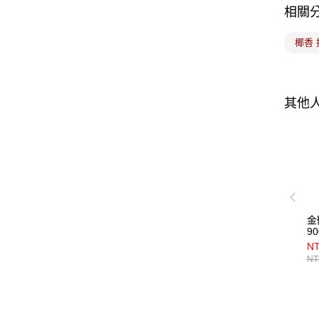
相關
椰香 
其他
金
90
NT
NT