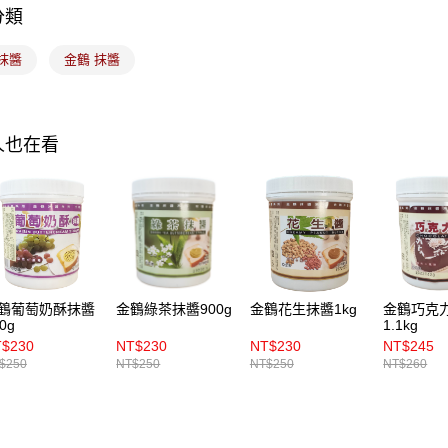
分類
運送方式
抹醬
金鶴 抹醬
7-11取貨
每筆NT$1
常溫宅配-(
人也在看
每筆NT$1
付款後門
免運費
鶴葡萄奶酥抹醬
金鶴綠茶抹醬900g
金鶴花生抹醬1kg
金鶴巧克
0g
1.1kg
$230
NT$230
NT$230
NT$245
$250
NT$250
NT$250
NT$260