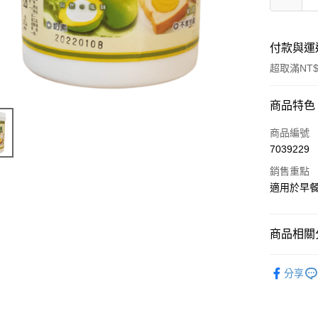
付款與運
超取滿NT$
付款方式
商品特色
信用卡一
商品編號
7039229
LINE Pay
銷售重點
Apple Pay
適用於早
悠遊付
商品相關分
Google Pa
｜料理｜
全盈+PAY
分享
ATM付款