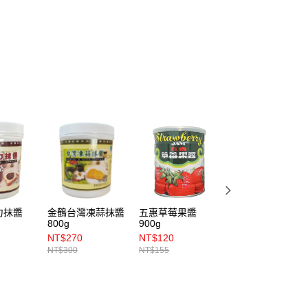
(5kg以內，尺寸不超過90cm)
00，滿NT$1,500(含以上)免運費
限重20kg以下)
00，滿NT$1,500(含以上)免運費
市自取
力抹醬
金鶴台灣凍蒜抹醬
五惠草莓果醬
福汎花生醬 900g
800g
900g
NT$270
NT$120
NT$245
NT$300
NT$155
NT$260