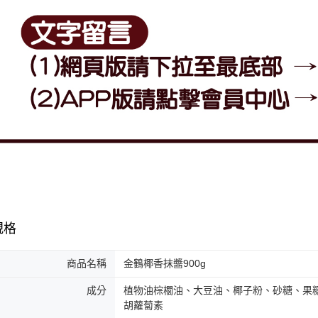
規格
商品名稱
金鶴椰香抹醬900g
成分
植物油棕櫚油、大豆油、椰子粉、砂糖、果糖
胡蘿蔔素