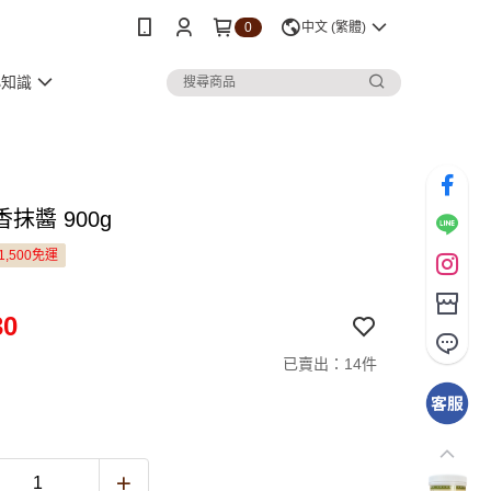
0
中文 (繁體)
小知識
抹醬 900g
1,500免運
30
已賣出：14件