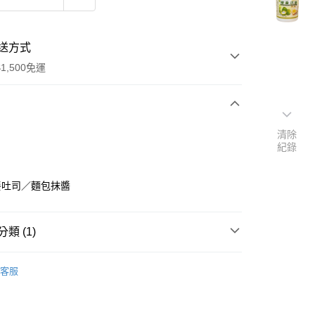
送方式
1,500免運
次付款
清除
紀錄
餐吐司／麵包抹醬
類 (1)
y
中西食材
吐司抹醬｜果醬
客服