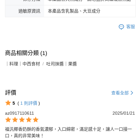
過敏原資訊
本產品含乳製品、大豆成分
客服
商品相關分類 (1)
｜料理｜中西食材
吐司抹醬｜果醬
評價
查看全部
5
(
1
則評價
)
az0917110611
2025/01/21
福汎椰香奶酥的香氣濃郁，入口綿密，滿足感十足，讓人一口接一
口，真的非常美味！