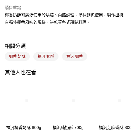
Apple Pay
銷售重點
悠遊付
椰香奶酥可廣泛使用於烘焙、內餡調理、塗抹麵包使用，製作出擁
有獨特椰香風味的蛋糕、餅乾等各式甜點料理。
Google Pay
全盈+PAY
相關分類
ATM付款
椰香 奶酥
福汎 奶酥
福汎 椰香
運送方式
7-11取貨(5kg以內，尺寸不超過90cm)
其他人也在看
每筆NT$100，滿NT$1,500(含以上)免運費
常溫宅配-(限重20kg以下)
每筆NT$100，滿NT$1,500(含以上)免運費
付款後門市自取
免運費
福汎椰香奶酥 800g
福汎純奶酥 700g
福汎芝麻香酥 800