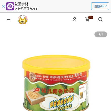
全國食材
開啟APP
立刻使用官方APP
0
1
/
1