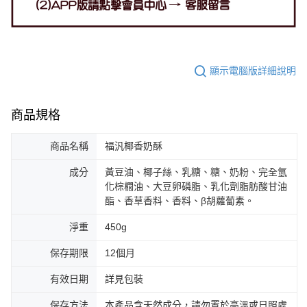
顯示電腦版詳細說明
商品規格
商品名稱
福汎椰香奶酥
成分
黃豆油、椰子絲、乳糖、糖、奶粉、完全氫
化棕櫚油、大豆卵磷脂、乳化劑脂肪酸甘油
酯、香草香料、香料、β胡蘿蔔素。
淨重
450g
保存期限
12個月
有效日期
詳見包裝
保存方法
本產品含天然成分，請勿置於高溫或日照處