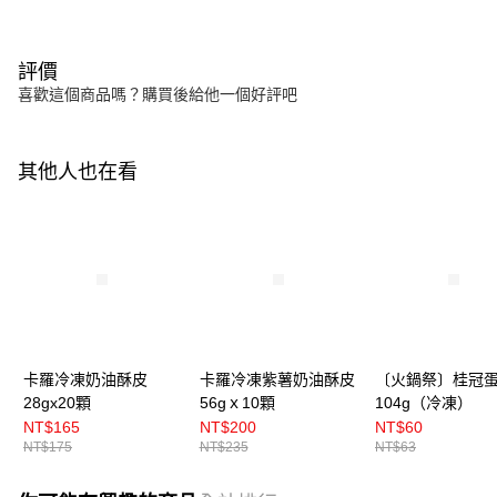
評價
喜歡這個商品嗎？購買後給他一個好評吧
其他人也在看
卡羅冷凍奶油酥皮
卡羅冷凍紫薯奶油酥皮
〔火鍋祭〕桂冠
28gx20顆
56gｘ10顆
104g（冷凍）
NT$165
NT$200
NT$60
NT$175
NT$235
NT$63