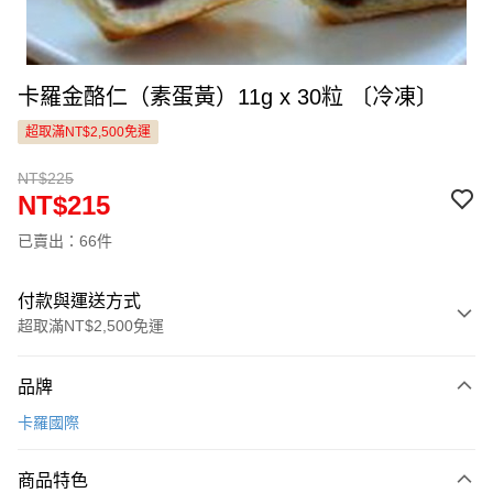
卡羅金酪仁（素蛋黃）11g x 30粒 〔冷凍〕
超取滿NT$2,500免運
NT$225
NT$215
已賣出：66件
付款與運送方式
超取滿NT$2,500免運
付款方式
品牌
信用卡一次付款
卡羅國際
LINE Pay
商品特色
Apple Pay