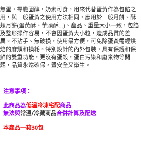
無蛋，零膽固醇，奶素可食，用來代替蛋黃作為包餡之
用，與一般蛋黃之使用方法相同，應用於一般月餅、酥
類月餅(蛋黃酥、芋頭酥...)、產品、重量大小一致，包餡
及整形操作容易，不會因蛋黃大小粒，造成品質的差
異。不沾手、無破損，使用最方便，可免除蛋黃需經烘
焙的麻煩和損耗。特別設計的內外包裝，具有保護和保
鮮的雙重功能，更沒有蛋殼，蛋白污染和廢棄物等問
題，品質永遠確保，暨安全又衛生。
注意事項：
低溫冷凍宅配
商品
此商品為
無法與
常溫/冷藏商品
合併計算及配送
本產品一箱30包