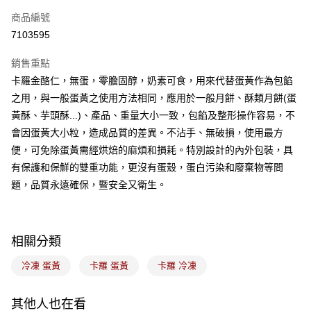
商品編號
悠遊付
7103595
Google Pay
銷售重點
全盈+PAY
卡羅金酪仁，無蛋，零膽固醇，奶素可食，用來代替蛋黃作為包餡
ATM付款
之用，與一般蛋黃之使用方法相同，應用於一般月餅、酥類月餅(蛋
黃酥、芋頭酥...)、產品、重量大小一致，包餡及整形操作容易，不
運送方式
會因蛋黃大小粒，造成品質的差異。不沾手、無破損，使用最方
便，可免除蛋黃需經烘焙的麻煩和損耗。特別設計的內外包裝，具
冷凍7-11取貨(5kg以內，尺寸不超過90cm)
有保護和保鮮的雙重功能，更沒有蛋殼，蛋白污染和廢棄物等問
每筆NT$200，滿NT$2,500(含以上)免運費
題，品質永遠確保，暨安全又衛生。
黑貓冷凍宅配-(限重20kg以下)
每筆NT$200，滿NT$2,500(含以上)免運費
相關分類
冷凍付款後門市自取
免運費
冷凍 蛋黃
卡羅 蛋黃
卡羅 冷凍
其他人也在看