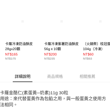
卡羅冷凍奶油酥皮
卡羅冷凍紫薯奶油酥皮
〔火鍋祭〕桂冠
28gx20顆
56gｘ10顆
104g（冷凍）
NT$165
NT$200
NT$60
NT$175
NT$235
NT$63
詳細說明
商品規格
相關推薦
卡羅金酪仁(素蛋黃
─奶素
)11g 30
粒
用途：來代替蛋黃作為包餡之用，與一般蛋黃之使用方
法相同。