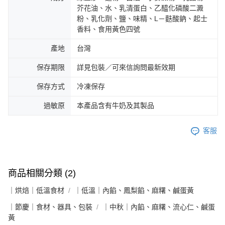
芥花油、水、乳清蛋白、乙醯化磷酸二澱
粉、乳化劑、鹽、味精、L－麩酸鈉、起士
香料、食用黃色四號
產地
台灣
保存期限
詳見包裝／可來信詢問最新效期
保存方式
冷凍保存
過敏原
本產品含有牛奶及其製品
客服
商品相關分類 (2)
｜烘焙｜低溫食材
｜低溫｜內餡、鳳梨餡、麻糬、鹹蛋黃
｜節慶｜食材、器具、包裝
｜中秋｜內餡、麻糬、流心仁、鹹蛋
黃