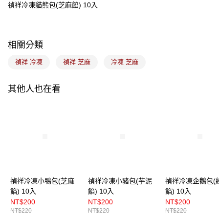
悠遊付
禎祥冷凍貓熊包(芝麻餡) 10入
Google Pay
全盈+PAY
相關分類
ATM付款
禎祥 冷凍
禎祥 芝麻
冷凍 芝麻
運送方式
其他人也在看
冷凍7-11取貨(5kg以內，尺寸不超過90cm)
每筆NT$200，滿NT$2,500(含以上)免運費
黑貓冷凍宅配-(限重20kg以下)
每筆NT$200，滿NT$2,500(含以上)免運費
冷凍付款後門市自取
免運費
禎祥冷凍小鴨包(芝麻
禎祥冷凍小豬包(芋泥
禎祥冷凍企鵝包(
餡) 10入
餡) 10入
餡) 10入
NT$200
NT$200
NT$200
NT$220
NT$220
NT$220