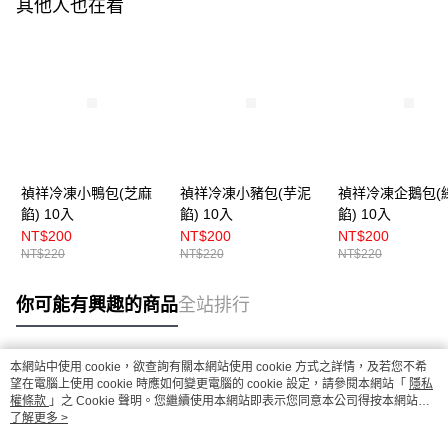
其他人也在看
禎祥冷凍小鴨包(芝麻
禎祥冷凍小豬包(芋泥
禎祥冷凍企鵝包(
餡) 10入
餡) 10入
餡) 10入
NT$200
NT$200
NT$200
NT$220
NT$220
NT$220
你可能有興趣的商品
全站排行
本網站中使用 cookie，欲查詢有關本網站使用 cookie 方式之詳情，及若您不希
熱門標籤
望在電腦上使用 cookie 時應如何變更電腦的 cookie 設定，請參閱本網站「
隱私
權條款
」之 Cookie 聲明。您繼續使用本網站即表示您同意本公司得按本網站使
用條款之 Cookie 聲明使用 cookie。
了解更多 >