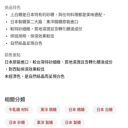
Apple Pay
商品特色
悠遊付
上白糖是日本特有的砂糖，與任何料理都是美味適配。
日本製糖第二大廠：東洋精糖原裝進口
Google Pay
較特砂細緻，質地濕潤且含轉化糖液成份
全盈+PAY
烘焙用時，保濕效果較佳
自然結晶呈現白色
ATM付款
銷售重點
運送方式
日本原裝進口，較台灣特砂細緻、質地濕潤且含轉化糖液成份
7-11取貨(5kg以內，尺寸不超過90cm)
，對西點保濕效果較佳
每筆NT$100，滿NT$1,500(含以上)免運費
未經漂色，是自然結晶而呈現白色
常溫宅配-(限重20kg以下)
每筆NT$100，滿NT$1,500(含以上)免運費
相關分類
付款後門市自取
牛軋糖 材料
東洋 精糖
日本 精糖
日本 白糖
免運費
日本 砂糖
東洋 製糖
日本 製糖