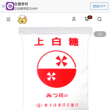
全國食材
開啟APP
立刻使用官方APP
0
1
/
1