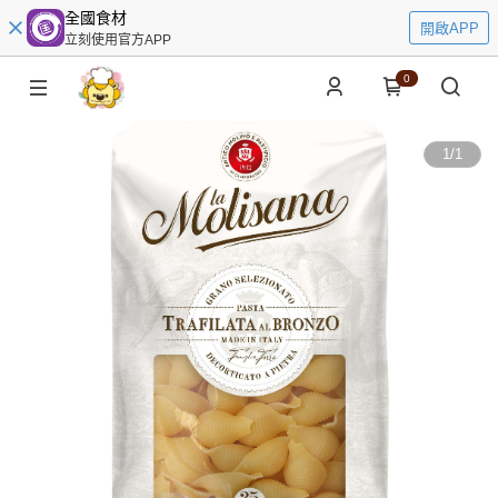
全國食材
開啟APP
立刻使用官方APP
0
1
/
1