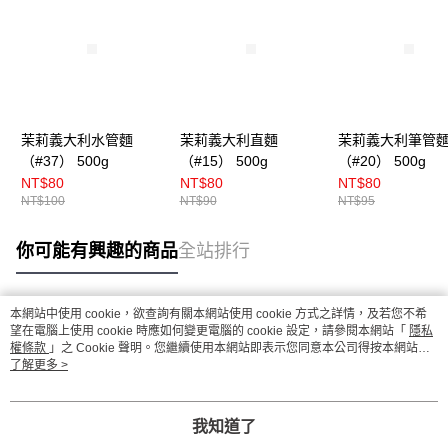
茉莉義大利水管麵
茉莉義大利直麵
茉莉義大利筆管
（#37） 500g
（#15） 500g
（#20） 500g
NT$80
NT$80
NT$80
NT$100
NT$90
NT$95
你可能有興趣的商品
全站排行
本網站中使用 cookie，欲查詢有關本網站使用 cookie 方式之詳情，及若您不希
熱門標籤
望在電腦上使用 cookie 時應如何變更電腦的 cookie 設定，請參閱本網站「
隱私
權條款
」之 Cookie 聲明。您繼續使用本網站即表示您同意本公司得按本網站使
用條款之 Cookie 聲明使用 cookie。
了解更多 >
我知道了