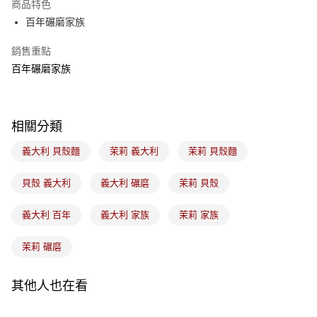
商品特色
悠遊付
百年碾磨家族
Google Pay
銷售重點
百年碾磨家族
全盈+PAY
ATM付款
相關分類
運送方式
義大利 貝殼麵
茉莉 義大利
茉莉 貝殼麵
7-11取貨(5kg以內，尺寸不超過90cm)
每筆NT$100，滿NT$1,500(含以上)免運費
貝殼 義大利
義大利 碾磨
茉莉 貝殼
常溫宅配-(限重20kg以下)
義大利 百年
義大利 家族
茉莉 家族
每筆NT$100，滿NT$1,500(含以上)免運費
付款後門市自取
茉莉 碾磨
免運費
其他人也在看