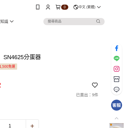
0
中文 (繁體)
小知識
SN4625分蛋器
1,500免運
2
已賣出：9件