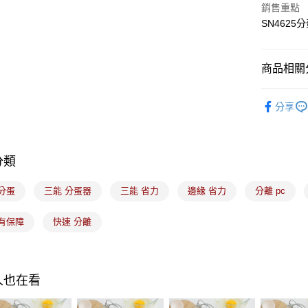
銷售重點
運送方式
SN462
7-11取貨
每筆NT$1
商品相關分
常溫宅配-(
｜烘焙｜
每筆NT$1
分享
付款後門
免運費
分類
分蛋
三能 分蛋器
三能 省力
邊緣 省力
分離 pc
 有保障
快速 分離
人也在看