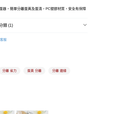
5分蛋器，簡單分離蛋黃及蛋清，PC塑膠材質，安全有保障
(5kg以內，尺寸不超過90cm)
00，滿NT$1,500(含以上)免運費
類 (1)
限重20kg以下)
器具、工具
其他器具
00，滿NT$1,500(含以上)免運費
客服
市自取
分離 省力
蛋黃 分離
分離 邊緣