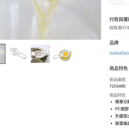
付款與運
超取滿NT$
付款方式
品牌
信用卡一
SANNEN
LINE Pay
商品特色
Apple Pay
商品編號
悠遊付
7153485
商品特色
Google Pa
簡單分
全盈+PAY
PC塑
外圍突
ATM付款
敲蛋齒