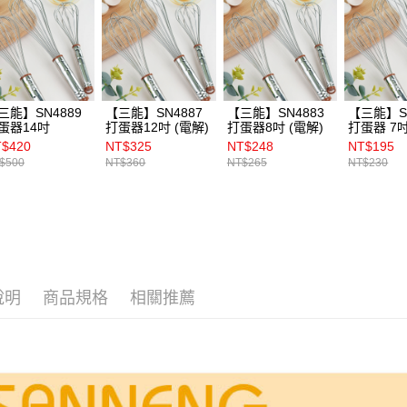
三能】SN4889
【三能】SN4887
【三能】SN4883
【三能】SN
蛋器14吋
打蛋器12吋 (電解)
打蛋器8吋 (電解)
打蛋器 7吋
$420
NT$325
NT$248
NT$195
$500
NT$360
NT$265
NT$230
說明
商品規格
相關推薦