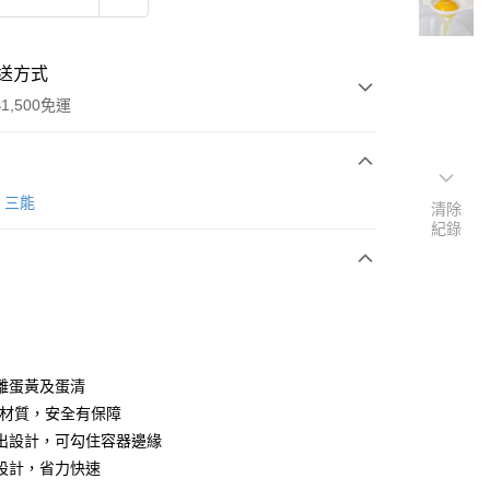
送方式
1,500免運
次付款
G 三能
清除
紀錄
y
離蛋黃及蛋清
膠材質，安全有保障
出設計，可勾住容器邊緣
設計，省力快速