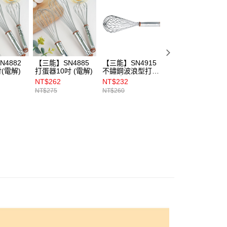
4882
【三能】SN4885
【三能】SN4915
【三能】SN6065
(電解)
打蛋器10吋 (電解)
不鏽鋼波浪型打蛋
蛋塔模 5入
器 8吋
NT$262
NT$232
NT$157
NT$275
NT$260
NT$165