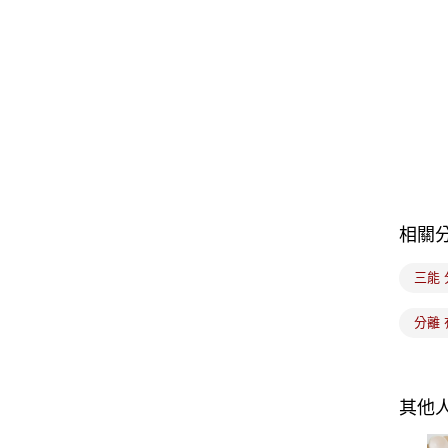
相關
三能 
分離
其他