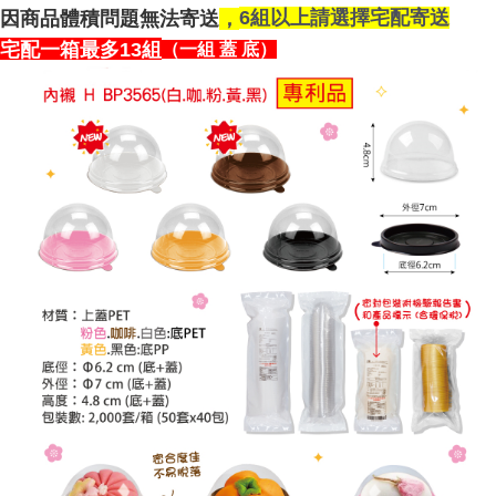
6組以上請選擇宅配寄送
因商品體積問題無法寄送
，
宅配一箱最多13組
（一組 蓋 底）