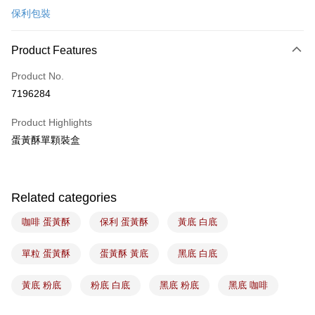
保利包裝
LINE Pay
Apple Pay
Product Features
Easy Wallet
Product No.
7196284
Google Pay
Product Highlights
Plus Pay
蛋黃酥單顆裝盒
ATM Transfer
Shipping Method
Related categories
7-11取貨(5kg以內，尺寸不超過90cm)
咖啡 蛋黃酥
保利 蛋黃酥
黃底 白底
NT$100/order | Free shipping on orders of NT$1,500 or more
常溫宅配-(限重20kg以下)
單粒 蛋黃酥
蛋黃酥 黃底
黑底 白底
NT$100/order | Free shipping on orders of NT$1,500 or more
黃底 粉底
粉底 白底
黑底 粉底
黑底 咖啡
付款後門市自取