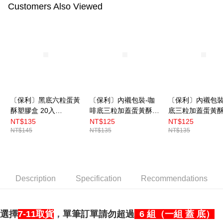
Free shipping
Customers Also Viewed
〔保利〕黑底六粒蛋黃
〔保利〕內襯包裝-咖
〔保利〕內襯包裝
酥塑膠盒 20入
啡底三粒加蓋蛋黃酥盒
底三粒加蓋蛋黃
（BP3154）
25入（BP3561）
25入（BP3561）
NT$135
NT$125
NT$125
NT$145
NT$135
NT$135
Description
Specification
Recommendations
選擇
7-11取貨
，
單筆訂單請勿超過
6 組（一組 蓋 底）