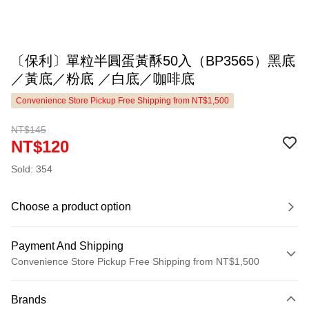
〔保利〕單粒半圓蛋黃酥50入（BP3565）黑底
／黃底／粉底 ／白底／咖啡底
Convenience Store Pickup Free Shipping from NT$1,500
NT$145
NT$120
Sold: 354
Choose a product option
Payment And Shipping
Convenience Store Pickup Free Shipping from NT$1,500
Payment Method
Brands
Credit Card (Full Payment)