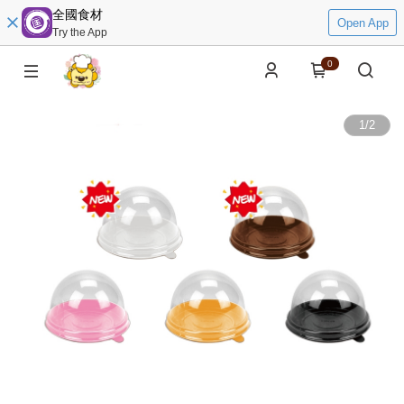
全國食材
Open App
Try the App
0
1
/
2