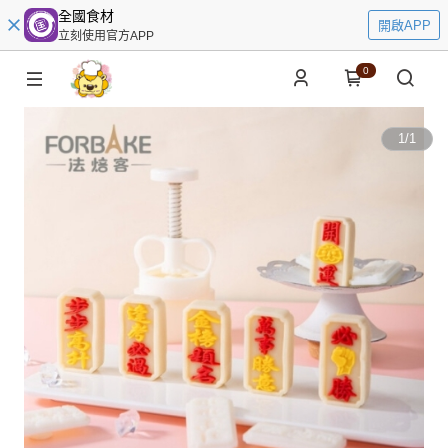
全國食材
開啟APP
立刻使用官方APP
0
1
/
1