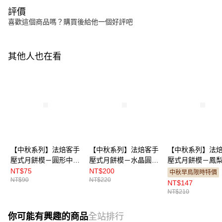
評價
喜歡這個商品嗎？購買後給他一個好評吧
其他人也在看
【中秋系列】法焙客手
【中秋系列】法焙客手
【中秋系列】法
壓式月餅模－圓形中秋
壓式月餅模－水晶圓形
壓式月餅模－鳳
2花片
平面6花片
蘿2花片
NT$75
NT$200
中秋早鳥限時特價
NT$90
NT$220
50g（FB75600）
50g（FB71311）
63g（FB75623）
NT$147
NT$210
你可能有興趣的商品
全站排行