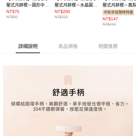
壓式月餅模－圓形中秋
壓式月餅模－水晶圓形
壓式月餅模－鳳
2花片
平面6花片
蘿2花片
NT$75
NT$200
中秋早鳥限時特價
NT$90
NT$220
50g（FB75600）
50g（FB71311）
63g（FB75623）
NT$147
NT$210
詳細說明
商品規格
相關推薦