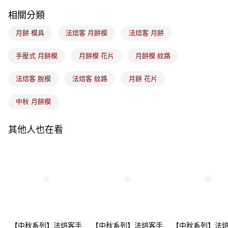
每筆NT$100，滿NT$1,500(含以上)免運費
相關分類
付款後門市自取
免運費
月餅 模具
法焙客 月餅模
法焙客 月餅
手壓式 月餅模
月餅模 花片
月餅模 紋路
法焙客 脫模
法焙客 紋路
月餅 花片
中秋 月餅模
其他人也在看
【中秋系列】法焙客手
【中秋系列】法焙客手
【中秋系列】法