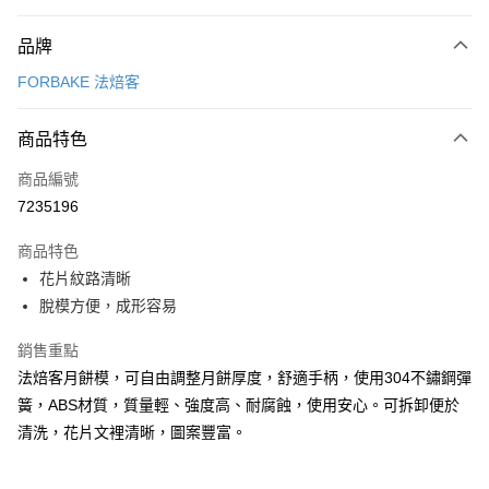
付款方式
品牌
信用卡一次付款
FORBAKE 法焙客
LINE Pay
商品特色
Apple Pay
商品編號
悠遊付
7235196
Google Pay
商品特色
全盈+PAY
花片紋路清晰
ATM付款
脫模方便，成形容易
銷售重點
運送方式
法焙客月餅模，可自由調整月餅厚度，舒適手柄，使用304不鏽鋼彈
7-11取貨(5kg以內，尺寸不超過90cm)
簧，ABS材質，質量輕、強度高、耐腐蝕，使用安心。可拆卸便於
每筆NT$100，滿NT$1,500(含以上)免運費
清洗，花片文裡清晰，圖案豐富。
常溫宅配-(限重20kg以下)