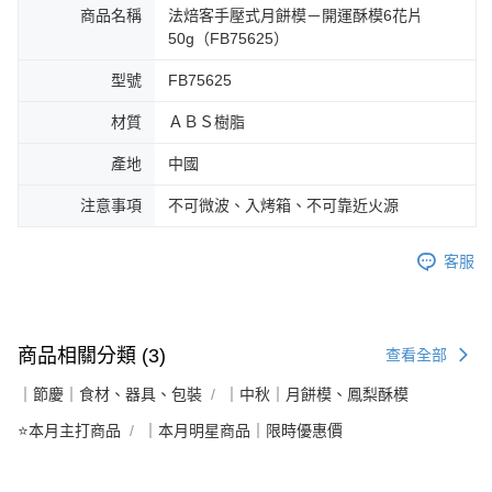
商品名稱
法焙客手壓式月餅模－開運酥模6花片
50g（FB75625）
型號
FB75625
材質
ＡＢＳ樹脂
產地
中國
注意事項
不可微波、入烤箱、不可靠近火源
客服
商品相關分類 (3)
查看全部
｜節慶｜食材、器具、包裝
｜中秋｜月餅模、鳳梨酥模
⭐本月主打商品
｜本月明星商品｜限時優惠價