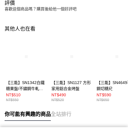
評價
喜歡這個商品嗎？購買後給他一個好評吧
其他人也在看
【三能】SN1342白鐵
【三能】SN1127 方形
【三能】SN464
糖果盤/不鏽鋼牛軋糖
家用鋁合金烤盤
鋼切糖尺
烤盤2.5斤(附專用木條)
NT$510
NT$490
NT$590
NT$550
NT$520
NT$650
你可能有興趣的商品
全站排行