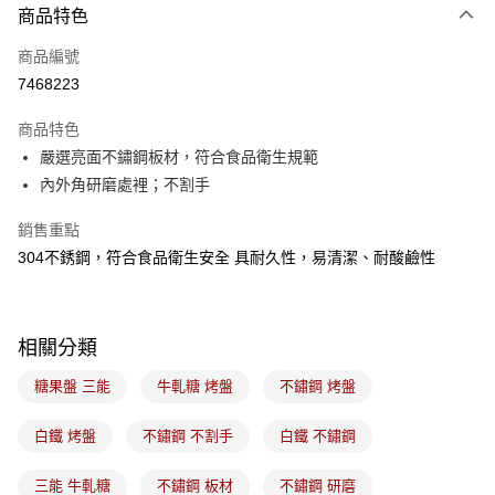
商品特色
Apple Pay
商品編號
悠遊付
7468223
Google Pay
商品特色
全盈+PAY
嚴選亮面不鏽鋼板材，符合食品衛生規範
ATM付款
內外角研磨處裡；不割手
銷售重點
運送方式
304不銹鋼，符合食品衛生安全 具耐久性，易清潔、耐酸鹼性
7-11取貨(5kg以內，尺寸不超過90cm)
每筆NT$100，滿NT$1,500(含以上)免運費
常溫宅配-(限重20kg以下)
相關分類
每筆NT$100，滿NT$1,500(含以上)免運費
糖果盤 三能
牛軋糖 烤盤
不鏽鋼 烤盤
付款後門市自取
白鐵 烤盤
不鏽鋼 不割手
白鐵 不鏽鋼
免運費
三能 牛軋糖
不鏽鋼 板材
不鏽鋼 研磨