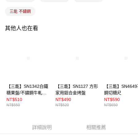
三能 不鏽鋼
其他人也在看
【三能】SN1342白鐵
【三能】SN1127 方形
【三能】SN464
糖果盤/不鏽鋼牛軋糖
家用鋁合金烤盤
鋼切糖尺
烤盤2.5斤(附專用木條)
NT$510
NT$490
NT$590
NT$550
NT$520
NT$650
詳細說明
相關推薦