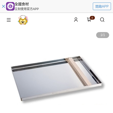
全國食材
開啟APP
立刻使用官方APP
0
1
/
1