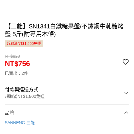
【三能】SN1341白鐵糖果盤/不鏽鋼牛軋糖烤
盤 5斤(附專用木條)
超取滿NT$1,500免運
NT$820
NT$756
已賣出：2件
付款與運送方式
超取滿NT$1,500免運
付款方式
品牌
信用卡一次付款
SANNENG 三能
LINE Pay