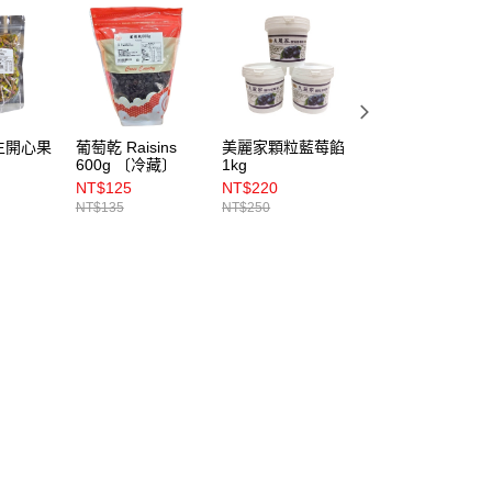
生開心果
葡萄乾 Raisins
美麗家顆粒藍莓餡
蕃茄乾 Sundried
600g 〔冷藏〕
1kg
Tomato 250g 〔
藏〕
NT$125
NT$220
NT$90
NT$135
NT$250
NT$100