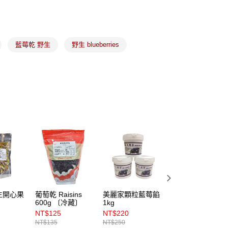
取貨(5kg以內，尺寸不超過90cm)
藍莓乾 野生
野生 blueberries
00，滿NT$2,500(含以上)免運費
-(限重20kg以下)
00，滿NT$2,500(含以上)免運費
後門市自取
生開心果
葡萄乾 Raisins
美麗家顆粒藍莓餡
蕃茄乾 Sundried
600g 〔冷藏〕
1kg
Tomato 250g 〔
藏〕
NT$125
NT$220
NT$90
NT$135
NT$250
NT$100