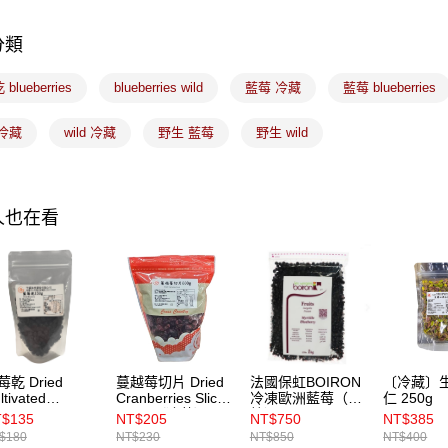
分類
運送方式
blueberries
blueberries wild
藍莓 冷藏
藍莓 blueberries
冷藏7-11
每筆NT$2
冷藏
wild 冷藏
野生 藍莓
野生 wild
黑貓冷藏宅配
每筆NT$2
人也在看
冷藏付款
免運費
莓乾 Dried
蔓越莓切片 Dried
法國保虹BOIRON
〔冷藏〕
ltivated
Cranberries Sliced
冷凍歐洲藍莓（果
仁 250g
ueberries 150g
600g 〔冷藏〕
粒） 1kg
$135
NT$205
NT$750
NT$385
冷藏〕
$180
NT$230
NT$850
NT$400