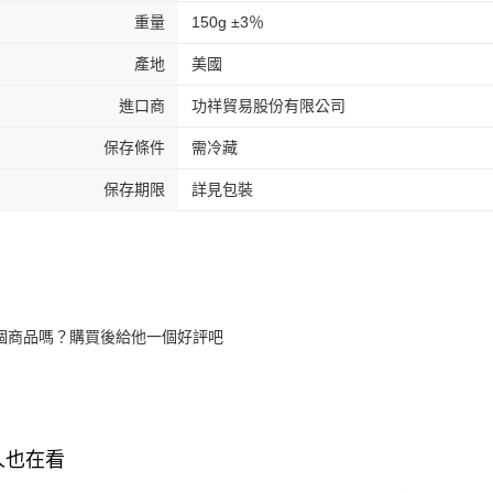
重量
150g ±3％
產地
美國
進口商
功祥貿易股份有限公司
保存條件
需冷藏
保存期限
詳見包裝
個商品嗎？購買後給他一個好評吧
人也在看