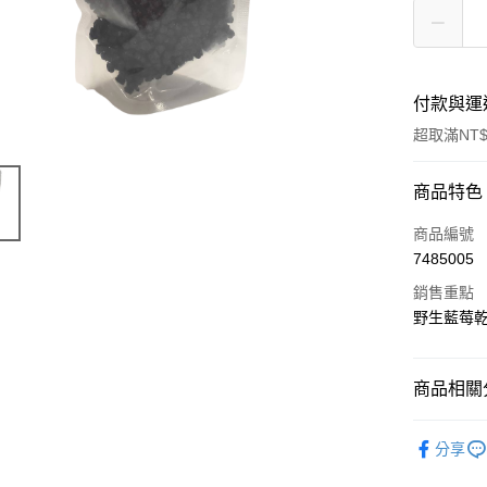
付款與運
超取滿NT$
付款方式
商品特色
信用卡一
商品編號
7485005
LINE Pay
銷售重點
Apple Pay
野生藍莓乾 Dr
悠遊付
商品相關分
Google Pa
｜烘焙｜
全盈+PAY
分享
人氣商品
ATM付款