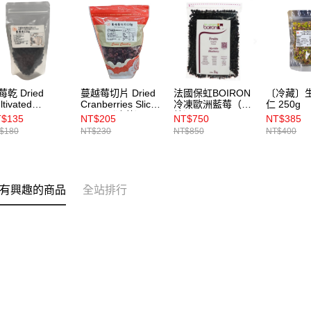
莓乾 Dried
蔓越莓切片 Dried
法國保虹BOIRON
〔冷藏〕
ltivated
Cranberries Sliced
冷凍歐洲藍莓（果
仁 250g
ueberries 150g
600g 〔冷藏〕
粒） 1kg
$135
NT$205
NT$750
NT$385
冷藏〕
$180
NT$230
NT$850
NT$400
有興趣的商品
全站排行