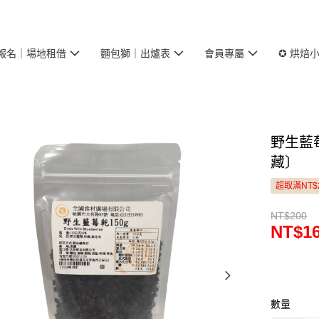
報名｜場地租借
麵包獅｜出爐表
會員專屬
✪ 烘焙
野生藍莓乾 
藏〕
超取滿NT$
NT$200
NT$1
數量