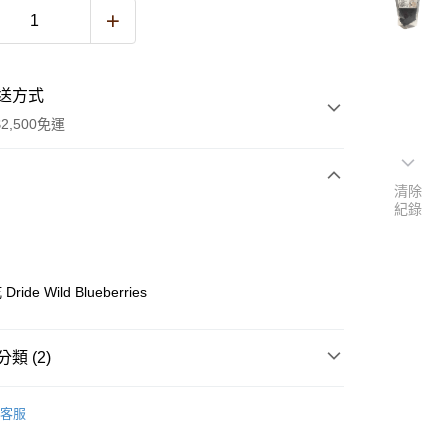
送方式
2,500免運
清除
紀錄
次付款
ide Wild Blueberries
類 (2)
y
低溫食材
｜冷藏｜堅果、果乾類
客服
推薦