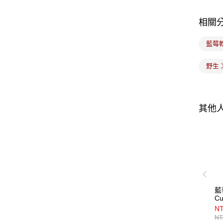
相關
藍莓乾 
野生 
其他
藍
Cu
Bl
NT
〔
NT