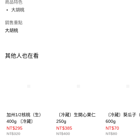
商品特色
悠遊付
大胡桃
Google Pay
銷售重點
大胡桃
全盈+PAY
ATM付款
其他人也在看
運送方式
冷藏7-11取貨(5kg以內，尺寸不超過90cm)
每筆NT$200，滿NT$2,500(含以上)免運費
黑貓冷藏宅配-(限重20kg以下)
每筆NT$200，滿NT$2,500(含以上)免運費
冷藏付款後門市自取
加州1/2核桃（生）
〔冷藏〕生開心果仁
〔冷藏〕葵瓜子
免運費
400g 〔冷藏〕
250g
600g
NT$295
NT$385
NT$70
NT$320
NT$400
NT$80