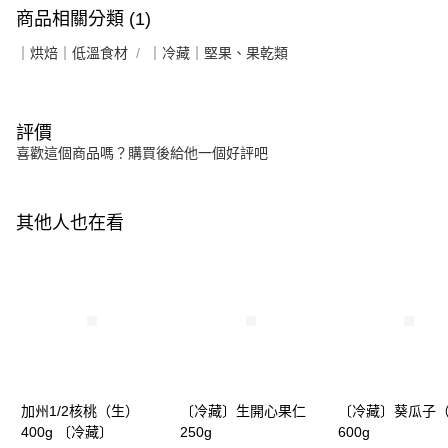
商品相關分類 (1)
｜烘焙｜低溫食材
｜冷藏｜堅果、果乾類
評價
喜歡這個商品嗎？購買後給他一個好評吧
其他人也在看
加州1/2核桃（生）
〔冷藏〕生開心果仁
〔冷藏〕葵瓜子
400g 〔冷藏〕
250g
600g