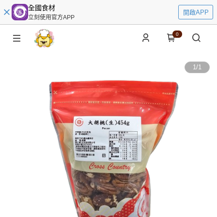
全國食材
開啟APP
立刻使用官方APP
0
1
/
1