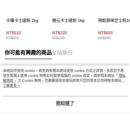
卡羅卡士達粉 2kg
開元卡士達粉 1kg
飛駝原味芝士粉1k
NT$510
NT$220
NT$655
NT$550
NT$250
NT$680
你可能有興趣的商品
全站排行
本網站中使用 cookie，欲查詢有關本網站使用 cookie 方式之詳情，及若您不希
熱門標籤
望在電腦上使用 cookie 時應如何變更電腦的 cookie 設定，請參閱本網站「
隱私
權條款
」之 Cookie 聲明。您繼續使用本網站即表示您同意本公司得按本網站使
用條款之 Cookie 聲明使用 cookie。
了解更多 >
我知道了