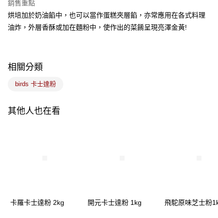
銷售重點
悠遊付
烘培加於奶油餡中，也可以當作蛋糕夾層餡，亦常應用在各式料理
油炸，外層香酥或加在麵粉中，使作出的菜餚呈現亮澤金黃!
Google Pay
全盈+PAY
相關分類
ATM付款
birds 卡士達粉
運送方式
7-11取貨(5kg以內，尺寸不超過90cm)
其他人也在看
每筆NT$100，滿NT$1,500(含以上)免運費
常溫宅配-(限重20kg以下)
每筆NT$100，滿NT$1,500(含以上)免運費
付款後門市自取
免運費
卡羅卡士達粉 2kg
開元卡士達粉 1kg
飛駝原味芝士粉1k