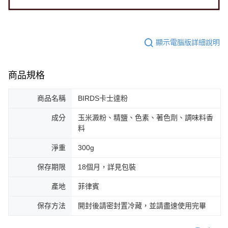
顯示電腦版詳細說明
商品規格
商品名稱
BIRDS卡士達粉
成分
玉米澱粉、精鹽、色素、著色劑、調味料香
料
淨重
300g
保存期限
18個月，詳見包裝
產地
菲律賓
保存方法
開封後請密封置冷藏，並請盡速使用完畢