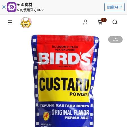
全國食材
開啟APP
立刻使用官方APP
0
1
/
1