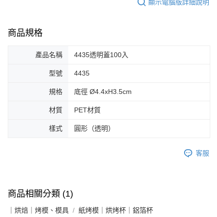
顯示電腦版詳細說明
商品規格
產品名稱
4435透明蓋100入
型號
4435
規格
底徑 Ø4.4xH3.5cm
材質
PET材質
樣式
圓形（透明）
客服
商品相關分類 (1)
｜烘焙｜烤模、模具
紙烤模｜烘烤杯｜鋁箔杯