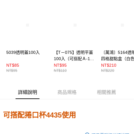
免運費
5039透明蓋100入
【T－075】透明平蓋
〔萬鴻〕5164透
100入（可搭配Ａ-140
四格甜點盒（白色
透明果凍杯）
入
NT$85
NT$95
NT$210
NT$95
NT$110
NT$220
詳細說明
商品規格
相關推薦
4435
可搭配捲口杯
使用