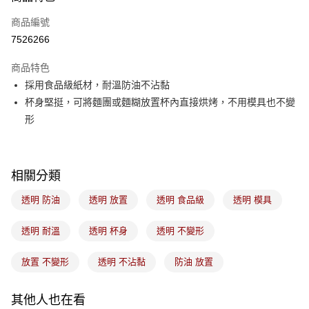
信用卡一次付款
商品編號
LINE Pay
7526266
Apple Pay
商品特色
悠遊付
採用食品級紙材，耐溫防油不沾黏
杯身堅挺，可將麵團或麵糊放置杯內直接烘烤，不用模具也不變
Google Pay
形
全盈+PAY
ATM付款
相關分類
運送方式
透明 防油
透明 放置
透明 食品級
透明 模具
7-11取貨(5kg以內，尺寸不超過90cm)
透明 耐溫
透明 杯身
透明 不變形
每筆NT$100，滿NT$1,500(含以上)免運費
常溫宅配-(限重20kg以下)
放置 不變形
透明 不沾黏
防油 放置
每筆NT$100，滿NT$1,500(含以上)免運費
其他人也在看
付款後門市自取