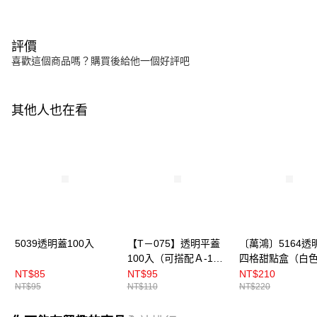
評價
喜歡這個商品嗎？購買後給他一個好評吧
其他人也在看
5039透明蓋100入
【T－075】透明平蓋
〔萬鴻〕5164透
100入（可搭配Ａ-140
四格甜點盒（白色
透明果凍杯）
入
NT$85
NT$95
NT$210
NT$95
NT$110
NT$220