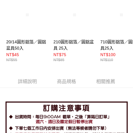
付款後門市自取
免運費
20/14圓形鋁箔／圓鋁
210圓形鋁箔／圓鋁盆
710圓形鋁箔／
盆具50入
具 25入
具25入
NT$45
NT$75
NT$100
NT$55
NT$85
NT$110
詳細說明
商品規格
相關推薦