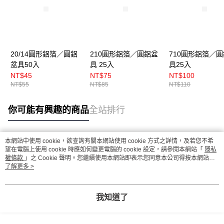
20/14圓形鋁箔／圓鋁
210圓形鋁箔／圓鋁盆
710圓形鋁箔／
盆具50入
具 25入
具25入
NT$45
NT$75
NT$100
NT$55
NT$85
NT$110
你可能有興趣的商品
全站排行
本網站中使用 cookie，欲查詢有關本網站使用 cookie 方式之詳情，及若您不希
熱門標籤
望在電腦上使用 cookie 時應如何變更電腦的 cookie 設定，請參閱本網站「
隱私
權條款
」之 Cookie 聲明。您繼續使用本網站即表示您同意本公司得按本網站使
用條款之 Cookie 聲明使用 cookie。
了解更多 >
我知道了