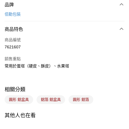
品牌
信用卡一次付款
佰勳包裝
LINE Pay
商品特色
Apple Pay
商品編號
悠遊付
7621607
Google Pay
銷售重點
全盈+PAY
常用於蛋塔（硬皮、酥皮）、水果塔
ATM付款
運送方式
相關分類
7-11取貨(5kg以內，尺寸不超過90cm)
圓形 鋁盆具
鋁箔 鋁盆具
圓形 鋁箔
每筆NT$100，滿NT$1,500(含以上)免運費
常溫宅配-(限重20kg以下)
其他人也在看
每筆NT$100，滿NT$1,500(含以上)免運費