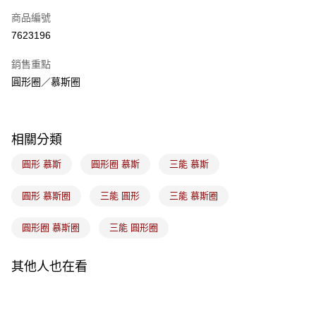
商品編號
悠遊付
7623196
Google Pay
銷售重點
全盈+PAY
圓形圈／慕斯圈
ATM付款
運送方式
相關分類
7-11取貨(5kg以內，尺寸不超過90cm)
圓形 慕斯
圓形圈 慕斯
三能 慕斯
每筆NT$100，滿NT$1,500(含以上)免運費
圓形 慕斯圈
三能 圓形
三能 慕斯圈
常溫宅配-(限重20kg以下)
每筆NT$100，滿NT$1,500(含以上)免運費
圓形圈 慕斯圈
三能 圓形圈
付款後門市自取
免運費
其他人也在看