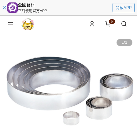
全國食材
開啟APP
立刻使用官方APP
0
1
/
1