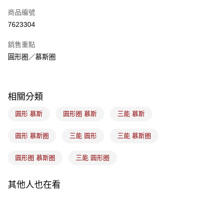
商品編號
悠遊付
7623304
Google Pay
銷售重點
全盈+PAY
圓形圈／慕斯圈
ATM付款
運送方式
相關分類
7-11取貨(5kg以內，尺寸不超過90cm)
圓形 慕斯
圓形圈 慕斯
三能 慕斯
每筆NT$100，滿NT$1,500(含以上)免運費
圓形 慕斯圈
三能 圓形
三能 慕斯圈
常溫宅配-(限重20kg以下)
每筆NT$100，滿NT$1,500(含以上)免運費
圓形圈 慕斯圈
三能 圓形圈
付款後門市自取
免運費
其他人也在看