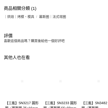
商品相關分類 (1)
｜烘焙｜烤模、模具
幕斯圈｜法式塔圈
評價
喜歡這個商品嗎？購買後給他一個好評吧
其他人也在看
【三能】SN3217 圓形
【三能】SN3233 圓形
【三能】SN3482
圈／慕斯圈 75x16mm
圈／慕斯圈 55x33mm
圈／慕斯圈