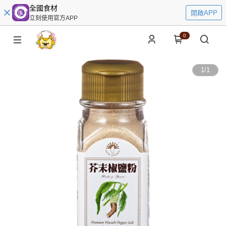
全國食材
開啟APP
立刻使用官方APP
0
1
/
1