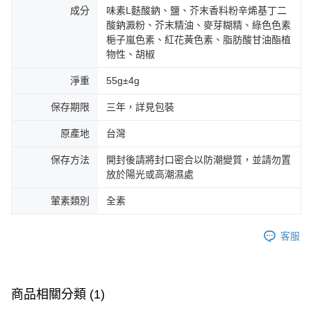
成分
味素L麩酸鈉、鹽、芥末香料粉辛烯基丁二
酸鈉澱粉、芥末精油、麥芽糊精、綠色色素
梔子嵐色素、紅花黃色素、脂肪酸甘油酯植
物性、胡椒
淨重
55g±4g
保存期限
三年，詳見包裝
原產地
台灣
保存方法
開封後請將封口密合以防潮變質，並請勿置
放於陽光或高潮濕處
葷素類別
全素
客服
商品相關分類 (1)