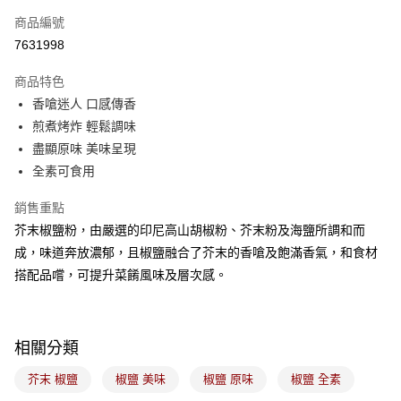
商品編號
悠遊付
7631998
Google Pay
商品特色
全盈+PAY
香嗆迷人 口感傳香
ATM付款
煎煮烤炸 輕鬆調味
盡顯原味 美味呈現
運送方式
全素可食用
7-11取貨(5kg以內，尺寸不超過90cm)
銷售重點
每筆NT$100，滿NT$1,500(含以上)免運費
芥末椒鹽粉，由嚴選的印尼高山胡椒粉、芥末粉及海鹽所調和而
成，味道奔放濃郁，且椒鹽融合了芥末的香嗆及飽滿香氣，和食材
常溫宅配-(限重20kg以下)
搭配品嚐，可提升菜餚風味及層次感。
每筆NT$100，滿NT$1,500(含以上)免運費
付款後門市自取
免運費
相關分類
芥末 椒鹽
椒鹽 美味
椒鹽 原味
椒鹽 全素