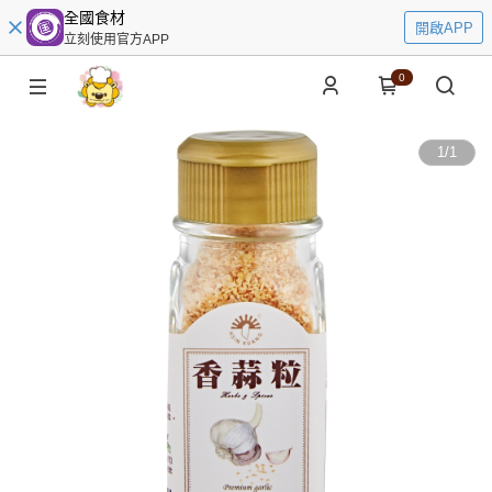
全國食材
開啟APP
立刻使用官方APP
0
1
/
1