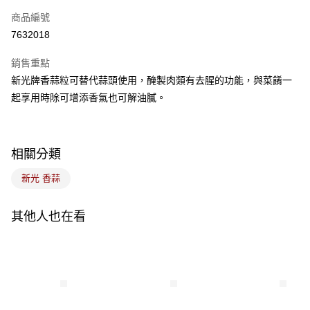
商品編號
悠遊付
7632018
Google Pay
銷售重點
全盈+PAY
新光牌香蒜粒可替代蒜頭使用，醃製肉類有去腥的功能，與菜餚一
ATM付款
起享用時除可增添香氣也可解油膩。
運送方式
7-11取貨(5kg以內，尺寸不超過90cm)
相關分類
每筆NT$100，滿NT$1,500(含以上)免運費
新光 香蒜
常溫宅配-(限重20kg以下)
每筆NT$100，滿NT$1,500(含以上)免運費
其他人也在看
付款後門市自取
免運費