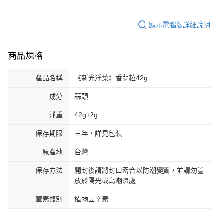
顯示電腦版詳細說明
商品規格
產品名稱
《新光洋菜》香蒜粒42g
成分
蒜頭
淨重
42g±2g
保存期限
三年，詳見包裝
原產地
台灣
保存方法
開封後請將封口密合以防潮變質，並請勿置
放於陽光或高潮濕處
葷素類別
植物五辛素