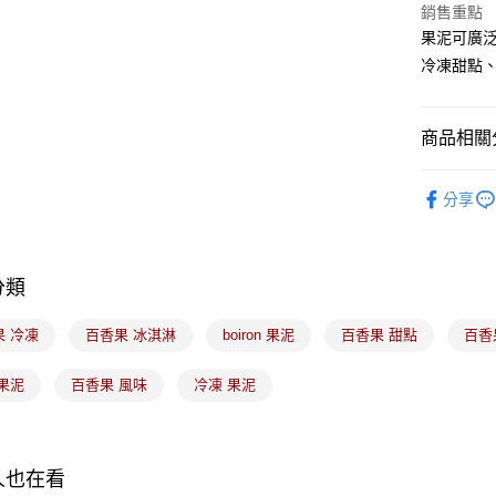
銷售重點
運送方式
果泥可廣
冷凍甜點
冷凍7-11
每筆NT$2
黑貓冷凍宅配
商品相關分
每筆NT$2
｜烘焙｜
分享
冷凍付款
免運費
分類
果 冷凍
百香果 冰淇淋
boiron 果泥
百香果 甜點
百香
果泥
百香果 風味
冷凍 果泥
人也在看