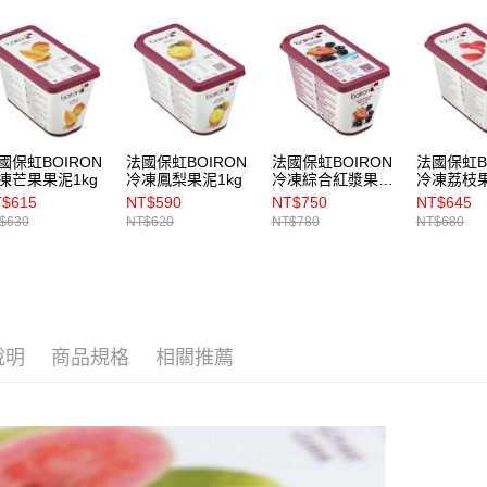
國保虹BOIRON
法國保虹BOIRON
法國保虹BOIRON
法國保虹B
凍芒果果泥1kg
冷凍鳳梨果泥1kg
冷凍綜合紅漿果果
冷凍荔枝果
泥1kg
$615
NT$590
NT$750
NT$645
$630
NT$620
NT$780
NT$680
說明
商品規格
相關推薦