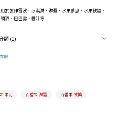
泛用於製作雪波、冰淇淋、淋醬、水果慕思、水果軟糖、
、調酒、巴巴露、醬汁等。
取貨(5kg以內，尺寸不超過90cm)
00，滿NT$2,500(含以上)免運費
-(限重20kg以下)
類 (1)
00，滿NT$2,500(含以上)免運費
低溫食材
｜冷凍｜果泥、水果
客服
後門市自取
果 果泥
百香果 淋醬
百香果 軟糖