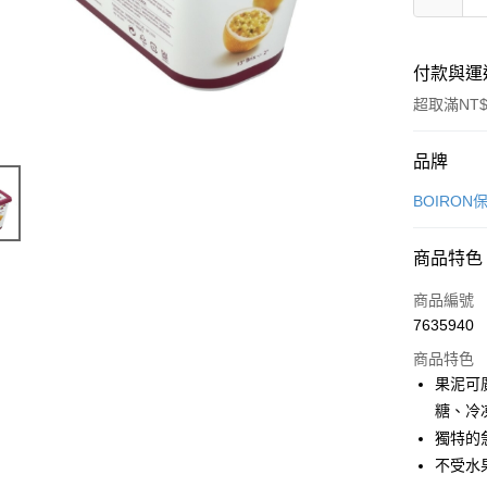
付款與運
超取滿NT$
付款方式
品牌
信用卡一
BOIRON
LINE Pay
商品特色
Apple Pay
商品編號
悠遊付
7635940
商品特色
Google Pa
果泥可
全盈+PAY
糖、冷
獨特的
ATM付款
不受水