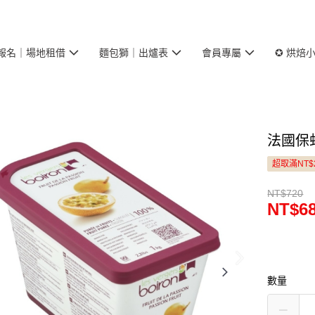
報名｜場地租借
麵包獅｜出爐表
會員專屬
✪ 烘焙
法國保虹
超取滿NT$
NT$720
NT$6
數量