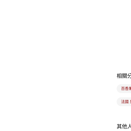
相關
百香
法國 
其他