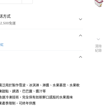
送方式
2,500免運
次付款
保虹
清除
紀錄
y
廣泛用於製作雪波、冰淇淋、淋醬、水果慕思、水果軟
凍甜點、調酒、巴巴露、醬汁等
急速冷凍技術，完全保有如新鮮口感般的水果風味
果產季限制，可終年供應