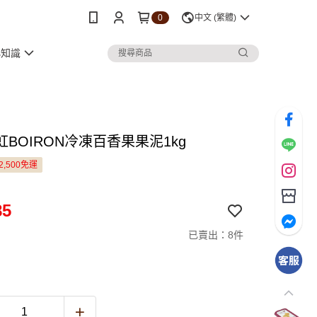
0
中文 (繁體)
小知識
BOIRON冷凍百香果果泥1kg
2,500免運
85
已賣出：8件