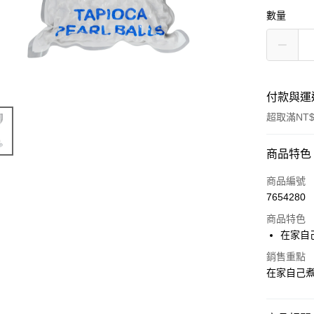
數量
付款與運
超取滿NT$
付款方式
商品特色
信用卡一
商品編號
7654280
LINE Pay
商品特色
Apple Pay
在家自
悠遊付
銷售重點
在家自己
Google Pa
全盈+PAY