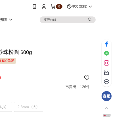
0
中文 (繁體)
小知識
珠粉圓 600g
1,500免運
0
已賣出：126件
m（小）
2.3mm（大）