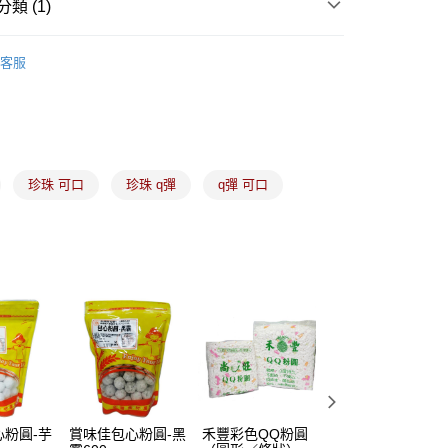
類 (1)
茶粉、茶包、咖啡、熱飲
飲料配料｜珍珠、粉圓
客服
(5kg以內，尺寸不超過90cm)
00，滿NT$1,500(含以上)免運費
珍珠 可口
珍珠 q彈
q彈 可口
限重20kg以下)
00，滿NT$1,500(含以上)免運費
市自取
心粉圓-芋
賞味佳包心粉圓-黑
禾豐彩色QQ粉圓
珍珠大麥仁（小薏