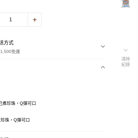
送方式
1,500免運
清除
紀錄
次付款
己煮珍珠，Q彈可口
煮珍珠，Q彈可口
y