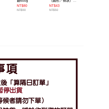
霸600g
（圓形／條狀）
仁）600g
600g
NT$80
NT$43
NT$40
NT$90
NT$50
NT$50