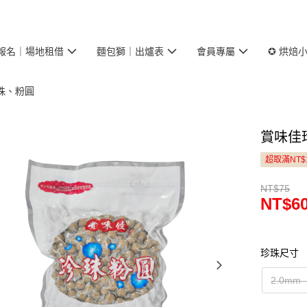
報名｜場地租借
麵包獅｜出爐表
會員專屬
✪ 烘焙
珠、粉圓
賞味佳珍
超取滿NT$
NT$75
NT$6
珍珠尺寸
2.0m