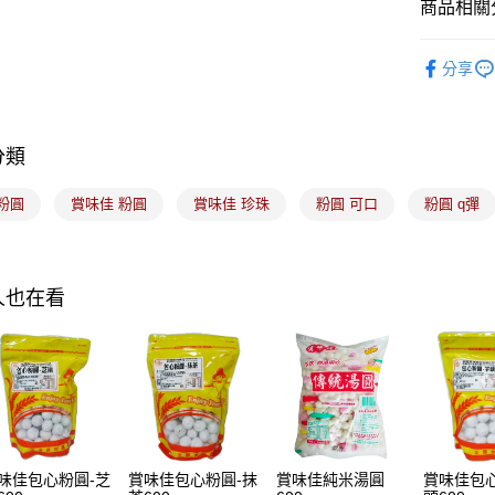
商品相關分
ATM付款
｜沖調｜
分享
運送方式
7-11取貨
分類
每筆NT$1
粉圓
賞味佳 粉圓
賞味佳 珍珠
粉圓 可口
粉圓 q彈
常溫宅配-(
每筆NT$1
付款後門
人也在看
免運費
味佳包心粉圓-芝
賞味佳包心粉圓-抹
賞味佳純米湯圓
賞味佳包