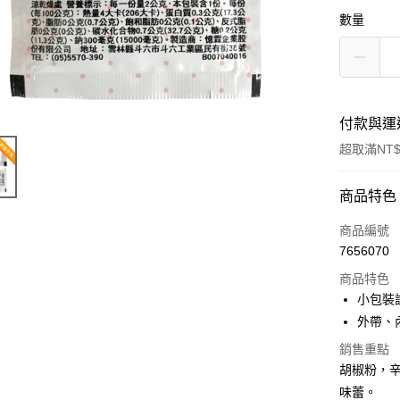
數量
付款與運
超取滿NT$
付款方式
商品特色
信用卡一
商品編號
7656070
LINE Pay
商品特色
Apple Pay
小包裝
外帶、
悠遊付
銷售重點
Google Pa
胡椒粉，
味蕾。
全盈+PAY