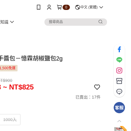
0
中文 (繁體)
小知識
手醬包－憶霖胡椒鹽包2g
1,500免運
NT$900
 ~ NT$825
已賣出：17件
1000入