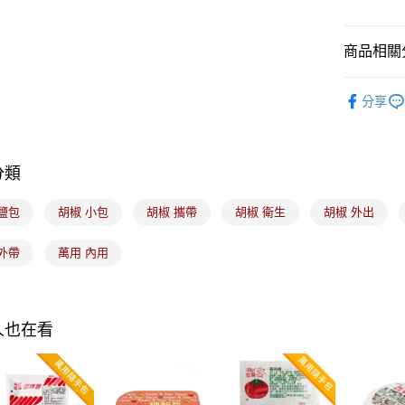
ATM付款
商品相關分
運送方式
｜料理｜
分享
7-11取貨
每筆NT$1
分類
常溫宅配-(
每筆NT$1
鹽包
胡椒 小包
胡椒 攜帶
胡椒 衛生
胡椒 外出
付款後門
外帶
萬用 內用
免運費
人也在看