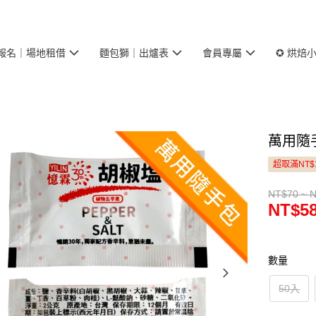
報名｜場地租借
麵包獅｜出爐表
會員專屬
✪ 烘焙
萬用隨
超取滿NT$
NT$70 ~ 
NT$58
數量
50入