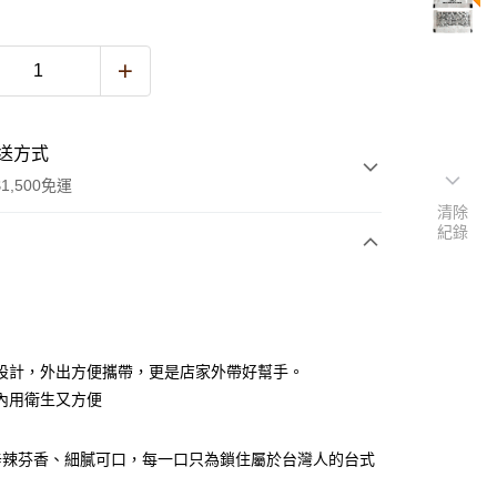
送方式
1,500免運
清除
紀錄
次付款
設計，外出方便攜帶，更是店家外帶好幫手。
內用衛生又方便
y
辛辣芬香、細膩可口，每一口只為鎖住屬於台灣人的台式