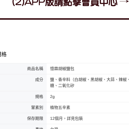
規格
商品名稱
憶霖胡椒鹽包
成分
鹽、香辛料（白胡椒、黑胡椒、大蒜、辣椒
糖、二氧化矽
規格
2g
葷素別
植物五辛素
保存期限
12個月，詳見包裝