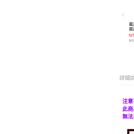
萬
霖
N
NT
詳細
注意
此商
無法