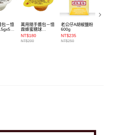
醬包－憶
萬用隨手醬包－憶
老公仔A胡椒鹽粉
《小磨坊》廟口小
5gx50
霖蜂蜜糖球
600g
吃香辣椒鹽粉
15gx30入
600g
NT$180
NT$235
NT$124
NT$200
NT$250
NT$150