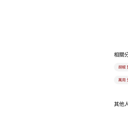
相關
胡椒 
萬用 
其他