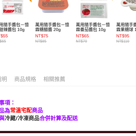
用隨手醬包－憶
萬用隨手醬包－憶
萬用隨手醬包－憶
萬用隨手
甜辣醬包 10g
霖糖醋醬 20g
霖番茄醬包 10g
霖果糖球 1
入
T$55
NT$75
NT$65
NT$95
$65
NT$85
NT$70
NT$110
說明
商品規格
相關推薦
事項：
常溫宅配
商品
品為
與
冷藏/冷凍商品
合併計算及配送