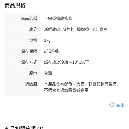
商品規格
商品名稱
正點香檸雞柳條
成分
新鮮雞肉. 酥炸粉. 檸檬香辛料. 食鹽
規格
1kg
保存期限
詳見包裝
保存方式
請存放於冷凍－18℃以下
產地
台灣
過敏原
本產品含有魷魚、大豆、麩質穀物等製品,
不適合其過敏體質者食用
客服