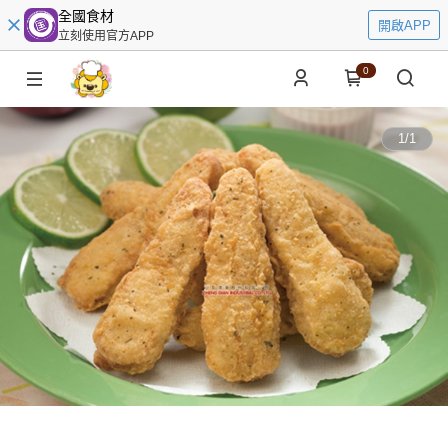
全國食材
開啟APP
立刻使用官方APP
0
1
/
1