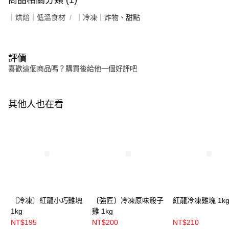
商品相關分類 (1)
｜烘焙｜低溫食材
｜冷凍｜炸物、甜點
評價
喜歡這個商品嗎？購買後給他一個好評吧
其他人也在看
〔冷凍〕紅龍小巧雞塊
〔強匠〕冷凍原味骰子
紅龍冷凍雞塊 1k
1kg
雞 1kg
NT$195
NT$200
NT$210