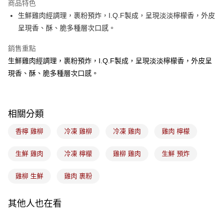
商品特色
悠遊付
生鮮雞肉經調理，裹粉預炸，I.Q.F製成，呈現淡淡檸檬香，外皮
呈現香、酥、脆多種層次口感。
Google Pay
銷售重點
全盈+PAY
生鮮雞肉經調理，裹粉預炸，I.Q.F製成，呈現淡淡檸檬香，外皮呈
ATM付款
現香、酥、脆多種層次口感。
運送方式
冷凍7-11取貨(5kg以內，尺寸不超過90cm)
相關分類
每筆NT$200，滿NT$2,500(含以上)免運費
香檸 雞柳
冷凍 雞柳
冷凍 雞肉
雞肉 檸檬
黑貓冷凍宅配-(限重20kg以下)
生鮮 雞肉
冷凍 檸檬
雞柳 雞肉
生鮮 預炸
每筆NT$200，滿NT$2,500(含以上)免運費
冷凍付款後門市自取
雞柳 生鮮
雞肉 裹粉
免運費
其他人也在看