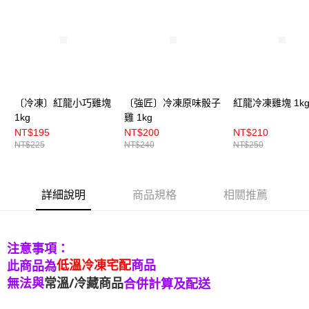
〔冷凍〕紅龍小巧雞塊
〔強匠〕冷凍原味骰子
紅龍冷凍雞塊 1k
1kg
雞 1kg
NT$195
NT$200
NT$210
NT$225
NT$240
NT$250
詳細說明
商品規格
相關推薦
注意事項：
低溫冷凍宅配
商品
此商品為
無法與
常溫/冷藏商品
合併計算及配送