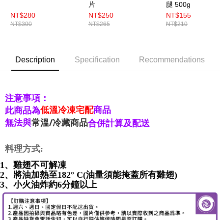
片
腿 500g
NT$280
NT$250
NT$155
NT$300
NT$265
NT$210
Description
Specification
Recommendations
注意事項：
低溫冷凍宅配
商品
此商品為
無法與
常溫/冷藏商品
合併計算及配送
料理方式:
1、雞翅不可解凍

2、將油加熱至182° C(油量須能掩蓋所有雞翅) 

3、小火油炸約6分鐘以上 