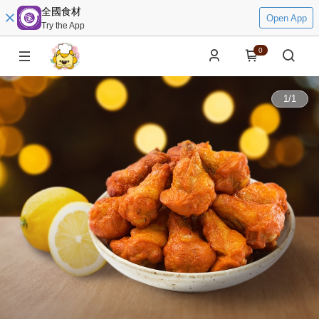
全國食材
Open App
Try the App
0
1
/
1