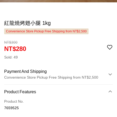
紅龍燒烤翅小腿 1kg
Convenience Store Pickup Free Shipping from NT$2,500
NT$300
NT$280
Sold: 49
Payment And Shipping
Convenience Store Pickup Free Shipping from NT$2,500
Payment Method
Product Features
Credit Card (Full Payment)
Product No.
LINE Pay
7659525
Apple Pay