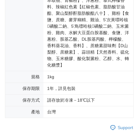
萃取物、青椒粉】、洋蔥粉、泰式檸檬香
料、辣椒紅色素【紅椒色素、脂肪酸甘油
酯、聚山梨醇酐脂肪酸酯八十】、雞粉【食
鹽、蔗糖、麥芽糊精、雞油、5’次黃嘌呤核
磷酸二鈉、5’鳥嘌呤核磷酸二鈉、玉米澱
粉、雞肉、水解大豆蛋白胺基酸、食鹽、洋
蔥粉、胺基乙酸、DL胺基丙酸、檸檬酸、
香料葵花油、香料】、蔗糖素甜味劑【D山
梨醇、蔗糖素】、蒜頭精【天然香料、硫化
物、玉米糖膠、酸化製澱粉、乙醇、水、轉
化糖漿】
規格
1kg
保存期限
1年，詳見包裝
保存方式
請存放於冷凍－18℃以下
產地
台灣
Support