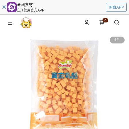
全國食材
開啟APP
立刻使用官方APP
0
1
/
1