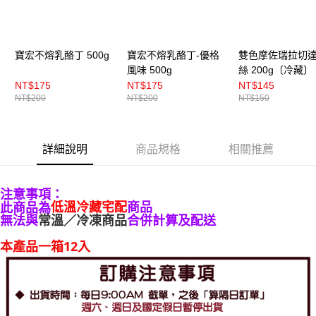
寶宏不熔乳酪丁 500g
寶宏不熔乳酪丁-優格
雙色摩佐瑞拉切
風味 500g
絲 200g〔冷藏〕
NT$175
NT$175
NT$145
NT$200
NT$200
NT$150
詳細說明
商品規格
相關推薦
注意事項：
低溫冷藏宅配
商品
此商品為
無法與
常溫／冷凍商品
合併計算及配送
本產品一箱12入