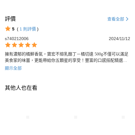
評價
查看全部
5
(
1
則評價
)
s740212006
2024/11/12
擁有濃郁的橘鮮香氣，寶宏不熔乳酪丁－橘切達 500g不僅可以滿足
美食家的味蕾，更能帶給你五顆星的享受！豐富的口感搭配精選的
橘子，為你帶來最美味的滋味。
顯示全部
其他人也在看