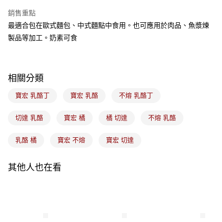
Apple Pay
銷售重點
悠遊付
最適合包在歐式麵包、中式麵點中食用。也可應用於肉品、魚漿煉
製品等加工。奶素可食
Google Pay
全盈+PAY
相關分類
ATM付款
寶宏 乳酪丁
寶宏 乳酪
不熔 乳酪丁
運送方式
切達 乳酪
寶宏 橘
橘 切達
不熔 乳酪
冷藏7-11取貨(5kg以內，尺寸不超過90cm)
每筆NT$200，滿NT$2,500(含以上)免運費
乳酪 橘
寶宏 不熔
寶宏 切達
黑貓冷藏宅配-(限重20kg以下)
每筆NT$200，滿NT$2,500(含以上)免運費
其他人也在看
冷藏付款後門市自取
免運費