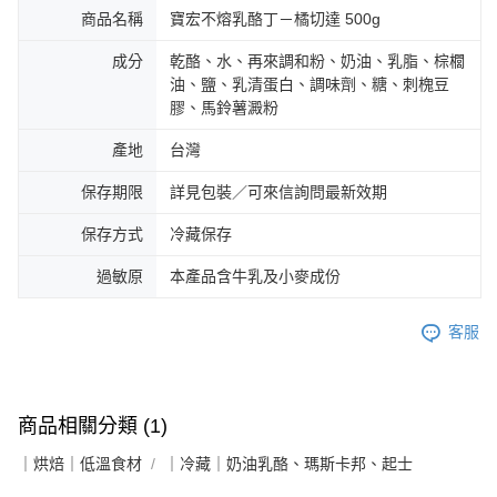
商品名稱
寶宏不熔乳酪丁－橘切達 500g
成分
乾酪、水、再來調和粉、奶油、乳脂、棕櫚
油、鹽、乳清蛋白、調味劑、糖、刺槐豆
膠、馬鈴薯澱粉
產地
台灣
保存期限
詳見包裝／可來信詢問最新效期
保存方式
冷藏保存
過敏原
本產品含牛乳及小麥成份
客服
商品相關分類 (1)
｜烘焙｜低溫食材
｜冷藏｜奶油乳酪、瑪斯卡邦、起士