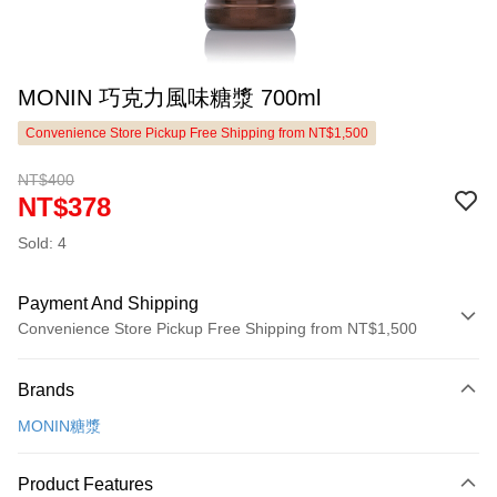
MONIN 巧克力風味糖漿 700ml
Convenience Store Pickup Free Shipping from NT$1,500
NT$400
NT$378
Sold: 4
Payment And Shipping
Convenience Store Pickup Free Shipping from NT$1,500
Payment Method
Brands
Credit Card (Full Payment)
MONIN糖漿
LINE Pay
Apple Pay
Product Features