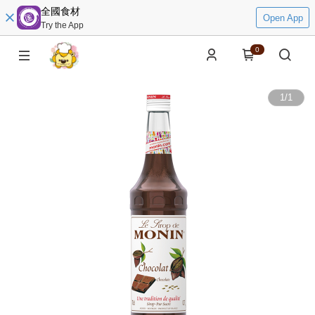
全國食材
Open App
Try the App
0
1
/
1