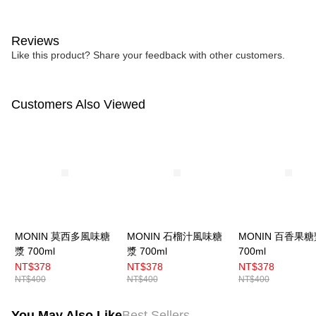
Reviews
Like this product? Share your feedback with other customers.
Customers Also Viewed
MONIN 莫西多風味糖
MONIN 石榴汁風味糖
MONIN 百香果糖
漿 700ml
漿 700ml
700ml
NT$378
NT$378
NT$378
NT$400
NT$400
NT$400
You May Also Like
Best Sellers