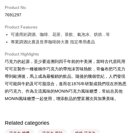
Easy Wallet
Product No.
7691297
Google Pay
Product Features
Plus Pay
可適用於調酒、咖啡、花茶、茶飲、氣泡水、烘焙...等
ATM Transfer
專業調酒比賽及世界咖啡師大賽 指定專用產品
Shipping Method
Product Highlights
巧克力的起源，至少要追溯到四千年前的中美洲，當時古代居民用
7-11取貨(5kg以內，尺寸不超過90cm)
可可豆製作一種被稱作巧克力的帶泡沫苦味熱飲，哥倫布把巧克力
NT$100/order | Free shipping on orders of NT$1,500 or more
帶到歐洲後，馬上成為最暢銷的飲品。隨後的幾個世紀，人們發現
常溫宅配-(限重20kg以下)
可可能與牛奶及可可脂混合，進而在1876年研製成我們現在所熟悉
NT$100/order | Free shipping on orders of NT$1,500 or more
的巧克力。作為主流風味的MONIN巧克力風味糖漿，常結合其他
MONIN風味糖漿一起使用，增添飲品的豐富層次與加乘美味。
付款後門市自取
Free shipping
Related categories