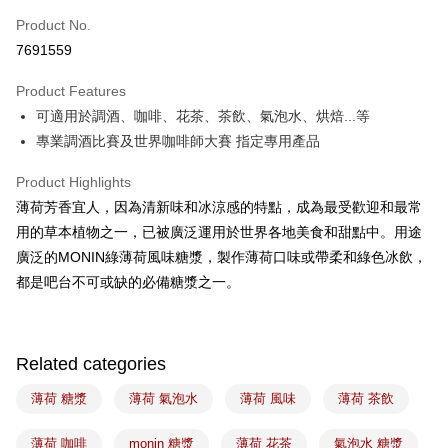
Easy Wallet
Product No.
7691559
Google Pay
Product Features
Plus Pay
可適用於調酒、咖啡、花茶、茶飲、氣泡水、烘焙...等
ATM Transfer
專業調酒比賽及世界咖啡師大賽 指定專用產品
Shipping Method
Product Highlights
薄荷芳香宜人，因為清新味和冰涼感的特點，成為最受歡迎和最常
7-11取貨(5kg以內，尺寸不超過90cm)
用的草本植物之一，已被廣泛運用於世界各地美食和甜點中。用途
NT$100/order | Free shipping on orders of NT$1,500 or more
廣泛的MONIN綠薄荷風味糖漿，製作薄荷口味或帶柔和綠色冰飲，
常溫宅配-(限重20kg以下)
都是吧台不可或缺的必備糖漿之一。
NT$100/order | Free shipping on orders of NT$1,500 or more
付款後門市自取
Related categories
Free shipping
薄荷 糖漿
薄荷 氣泡水
薄荷 風味
薄荷 茶飲
薄荷 咖啡
monin 糖漿
薄荷 花茶
氣泡水 糖漿