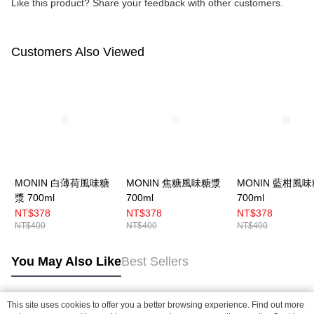
Like this product? Share your feedback with other customers.
Customers Also Viewed
MONIN 白薄荷風味糖
MONIN 焦糖風味糖漿
MONIN 藍柑風
漿 700ml
700ml
700ml
NT$378
NT$378
NT$378
NT$400
NT$400
NT$400
You May Also Like
Best Sellers
This site uses cookies to offer you a better browsing experience. Find out more