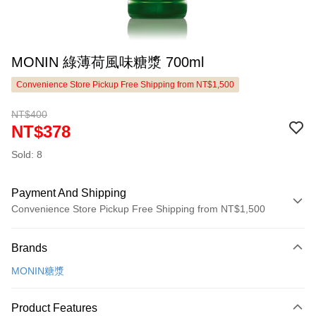
MONIN 綠薄荷風味糖漿 700ml
Convenience Store Pickup Free Shipping from NT$1,500
NT$400
NT$378
Sold: 8
Payment And Shipping
Convenience Store Pickup Free Shipping from NT$1,500
Payment Method
Brands
Credit Card (Full Payment)
MONIN糖漿
LINE Pay
Apple Pay
Product Features