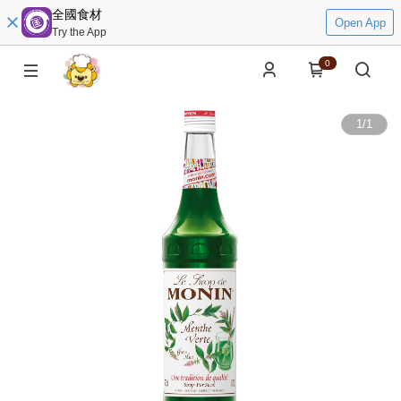
全國食材
Open App
Try the App
0
1
/
1