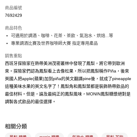
商品編號
悠遊付
7692429
Google Pay
商品特色
全盈+PAY
可適用於調酒、咖啡、花茶、茶飲、氣泡水、烘焙...等
ATM付款
專業調酒比賽及世界咖啡師大賽 指定專用產品
銷售重點
運送方式
西班牙探險家在熱帶美洲茂密叢林中發現了鳳梨，將它帶到歐洲
7-11取貨(5kg以內，尺寸不超過90cm)
來。探險家們認為鳳梨看上去像松果，所以把鳳梨稱作Piña，後來
每筆NT$100，滿NT$1,500(含以上)免運費
英國人把apple(蘋果)加到piña的英文翻譯pine後，就成了pineapple
這種美味水果的英文名字了！鳳梨角和鳳梨葉都是裝飾熱帶飲品的
常溫宅配-(限重20kg以下)
最佳材料。但是，論及最純正的鳳梨風味，MONIN鳳梨糖漿絕對是
每筆NT$100，滿NT$1,500(含以上)免運費
調製各式飲品的最佳選擇。
付款後門市自取
免運費
相關分類