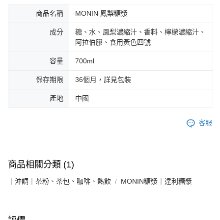
商品名稱
MONIN 鳳梨糖漿
成分
糖、水、鳳梨濃縮汁、香料、檸檬濃縮汁、
阿拉伯膠、食用黃色四號
容量
700ml
保存期限
36個月，詳見包裝
產地
中國
客服
商品相關分類 (1)
｜沖調｜茶粉、茶包、咖啡、熱飲
MONIN糖漿｜達利糖漿