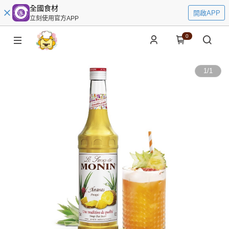
全國食材
開啟APP
立刻使用官方APP
0
1
/
1