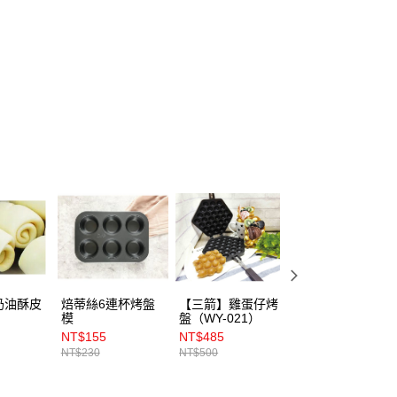
奶油酥皮
焙蒂絲6連杯烤盤
【三箭】雞蛋仔烤
卡羅冷凍紫薯奶油
模
盤（WY-021）
酥皮56gｘ10顆
NT$155
NT$485
NT$200
NT$230
NT$500
NT$235