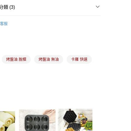
類 (3)
(5kg以內，尺寸不超過90cm)
食品原料
常溫奶油｜油脂製品
客服
00，滿NT$1,500(含以上)免運費
中西食材
料理用油｜噴式油｜烤盤油
限重20kg以下)
食材、器具、包裝
｜中秋｜食材原料
00，滿NT$1,500(含以上)免運費
市自取
烤盤油 脫模
烤盤油 無油
卡羅 快速