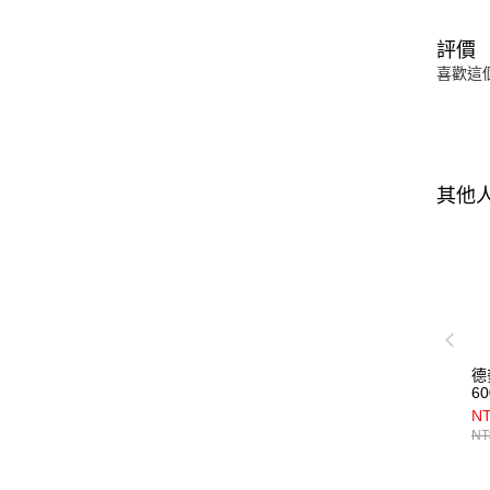
評價
喜歡這
其他
德
60
NT
NT