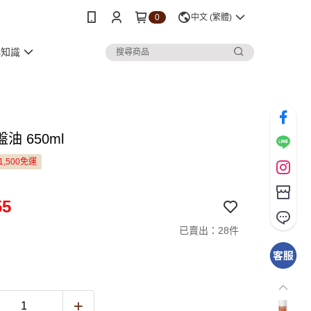
0
中文 (繁體)
小知識
油 650ml
1,500免運
55
已賣出：28件