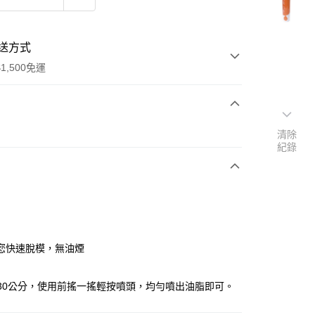
送方式
1,500免運
次付款
清除
紀錄
y
您快速脫模，無油煙
-30公分，使用前搖一搖輕按噴頭，均勻噴出油脂即可。