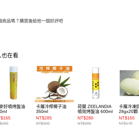
個商品嗎？購買後給他一個好評吧
人也在看
麥好噴烤盤油
卡羅冷榨椰子油
荷蘭 ZEELANDIA
卡羅冷凍
0ml
350ml
噴效烤盤油 600ml
28gx20顆
$165
NT$285
NT$280
NT$165
$200
NT$300
NT$300
NT$175