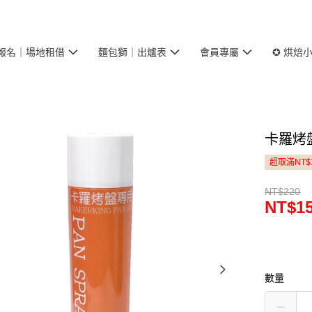
報名｜場地租借
麵包獅｜出爐表
會員專屬
✪ 烘焙
卡羅烤盤
超取滿NT$
NT$220
NT$1
數量