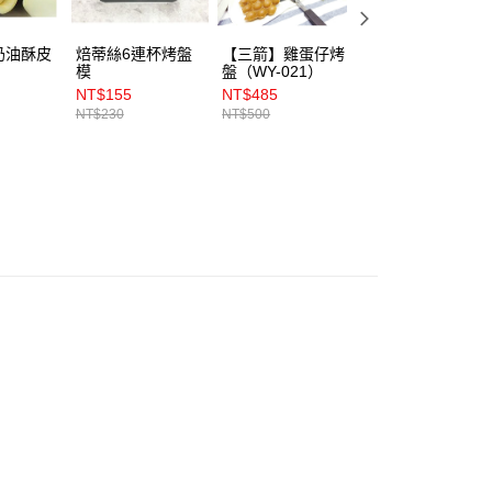
奶油酥皮
焙蒂絲6連杯烤盤
【三箭】雞蛋仔烤
卡羅冷凍紫薯奶油
模
盤（WY-021）
酥皮56gｘ10顆
NT$155
NT$485
NT$200
NT$230
NT$500
NT$235