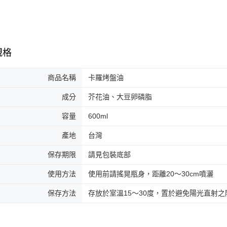
規格
商品名稱
卡羅烤盤油
成分
芥花油、大豆卵磷脂
容量
600ml
產地
台灣
保存期限
請見包裝底部
使用方法
使用前請搖晃瓶身，距離20～30cm噴灑
保存方法
存放於室溫15～30度，置於避免陽光直射之