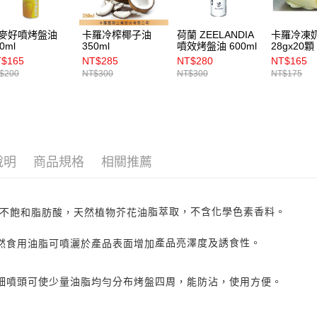
麥好噴烤盤油
卡羅冷榨椰子油
荷蘭 ZEELANDIA
卡羅冷凍
0ml
350ml
噴效烤盤油 600ml
28gx20顆
$165
NT$285
NT$280
NT$165
$200
NT$300
NT$300
NT$175
說明
商品規格
相關推薦
脂萃取，不含化學色素香料。
採用不飽和脂肪酸，天然植物芥花油
產品亮澤度及誘食性。
 天然食用油脂可噴灑於產品表面增加
 微細噴頭可使少量油脂均勻分布烤盤
四周
，能防沾，使用方便。