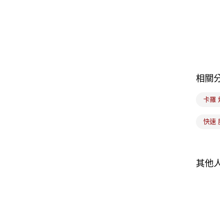
相關
卡羅 
快速 
其他