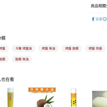
運送方式
商品相關分
7-11取貨
｜烘焙｜
分享
每筆NT$1
｜料理｜
常溫宅配-(
｜節慶｜
每筆NT$1
分類
付款後門
烤盤
卡羅 烤盤油
烤盤 無油
烤盤 脫模
烤盤 快速
免運費
脫模
脫模 無油
人也在看