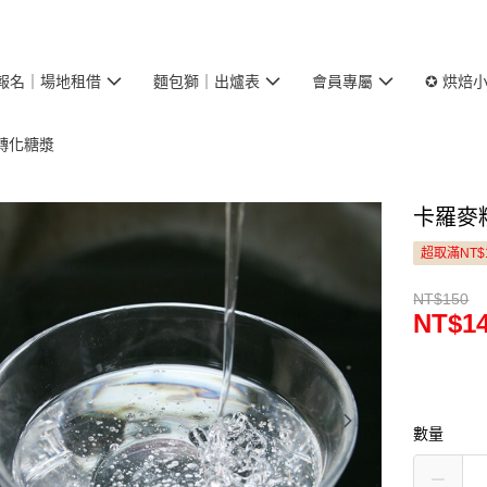
報名｜場地租借
麵包獅｜出爐表
會員專屬
✪ 烘焙
轉化糖漿
卡羅麥精
超取滿NT$
NT$150
NT$1
數量