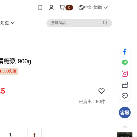
0
中文 (繁體)
小知識
糖漿 900g
1,500免運
45
已賣出：50件