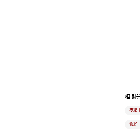
相關
麥精 
澱粉 