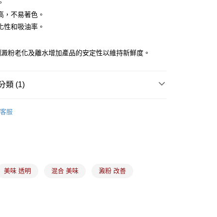
。
高，不易著色。
化性和吸油率。
(5kg以內，尺寸不超過90cm)
00，滿NT$1,500(含以上)免運費
制澱粉老化及離水增加產品的安定性以維持新鮮度。
限重20kg以下)
00，滿NT$1,500(含以上)免運費
類 (1)
市自取
食品原料
烘焙用糖｜料理糖｜麥芽糖｜轉化糖漿
客服
美味 透明
混合 美味
澱粉 改善