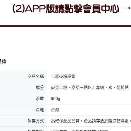
規格
商品名稱
卡羅麥精糖漿
成分
麥芽二糖、麥芽三糖以上寡糖、水、葡萄糖
淨重
900g
產地
台灣
保存方式
為確保產品品質，產品請存放於陰涼乾燥處