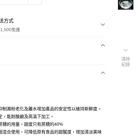
送方式
1,500免運
次付款
清除
紀錄
y
抑制澱粉老化及離水增加產品的安定性以維持新鮮度。
定，能耐酸鹼及高溫下加工。
蔗糖的用量，甜度只有蔗糖的40%
相混合使用，可降低原有食品的甜膩度，增加清淡美味