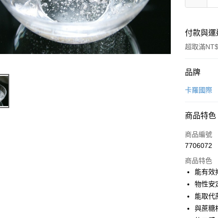
付款與運
超取滿NT$
付款方式
品牌
信用卡一
卡羅國際
LINE Pay
商品特色
Apple Pay
商品編號
悠遊付
7706072
商品特色
Google Pa
能有效
全盈+PAY
物性安
能取代
ATM付款
與蔗糖