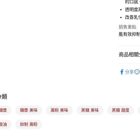
的口感
運送方式
透明度
改善乳
7-11取貨
銷售重點
每筆NT$1
能有效抑
常溫宅配-(
每筆NT$1
商品相關分
付款後門
｜烘焙｜
免運費
分享
分類
糖漿
糖漿 美味
澱粉 美味
蔗糖 美味
蔗糖 甜度
吸油
抑制 澱粉