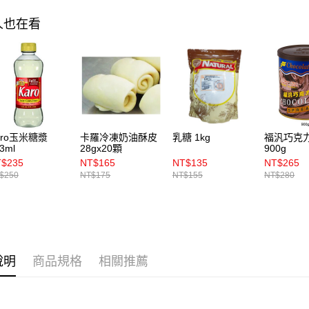
人也在看
aro玉米糖漿
卡羅冷凍奶油酥皮
乳糖 1kg
福汎巧克
3ml
28gx20顆
900g
$235
NT$165
NT$135
NT$265
$250
NT$175
NT$155
NT$280
說明
商品規格
相關推薦