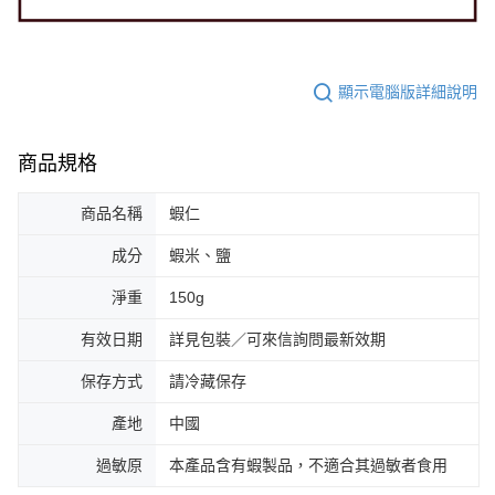
顯示電腦版詳細說明
商品規格
商品名稱
蝦仁
成分
蝦米、鹽
淨重
150g
有效日期
詳見包裝／可來信詢問最新效期
保存方式
請冷藏保存
產地
中國
過敏原
本產品含有蝦製品，不適合其過敏者食用