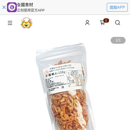
全國食材
開啟APP
立刻使用官方APP
0
1
/
1