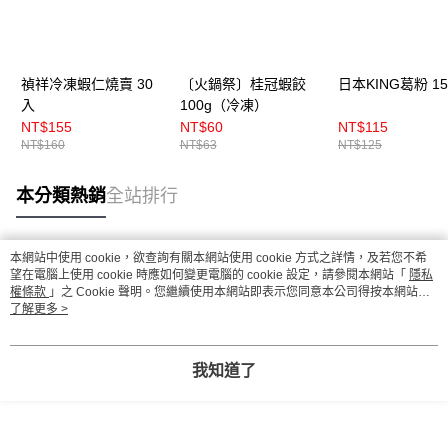
禎祥冷凍蝦仁燒賣 30
〔火鍋祭〕桂冠蝦餃
日本KING葛粉 15
入
100g（冷凍）
NT$155
NT$60
NT$115
NT$160
NT$63
NT$125
本分類熱銷
全站排行
本網站中使用 cookie，欲查詢有關本網站使用 cookie 方式之詳情，及若您不希
熱門標籤
望在電腦上使用 cookie 時應如何變更電腦的 cookie 設定，請參閱本網站「
隱私
權條款
」之 Cookie 聲明。您繼續使用本網站即表示您同意本公司得按本網站使
用條款之 Cookie 聲明使用 cookie。
了解更多 >
我知道了