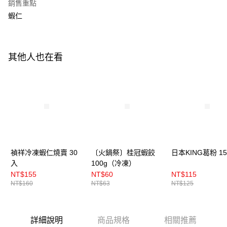
銷售重點
悠遊付
蝦仁
Google Pay
全盈+PAY
其他人也在看
ATM付款
運送方式
冷藏7-11取貨(5kg以內，尺寸不超過90cm)
每筆NT$200，滿NT$2,500(含以上)免運費
黑貓冷藏宅配-(限重20kg以下)
禎祥冷凍蝦仁燒賣 30
〔火鍋祭〕桂冠蝦餃
日本KING葛粉 15
每筆NT$200，滿NT$2,500(含以上)免運費
入
100g（冷凍）
NT$155
NT$60
NT$115
冷藏付款後門市自取
NT$160
NT$63
NT$125
免運費
詳細說明
商品規格
相關推薦