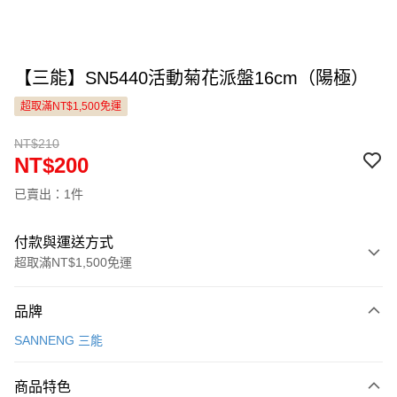
【三能】SN5440活動菊花派盤16cm（陽極）
超取滿NT$1,500免運
NT$210
NT$200
已賣出：1件
付款與運送方式
超取滿NT$1,500免運
付款方式
品牌
信用卡一次付款
SANNENG 三能
LINE Pay
商品特色
Apple Pay