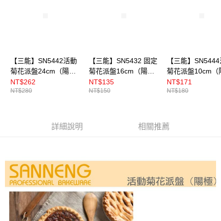
【三能】SN5442活動
【三能】SN5432 固定
【三能】SN544
菊花派盤24cm（陽
菊花派盤16cm（陽
菊花派盤10cm（
極）
極）
極）
NT$262
NT$135
NT$171
NT$280
NT$150
NT$180
詳細說明
相關推薦