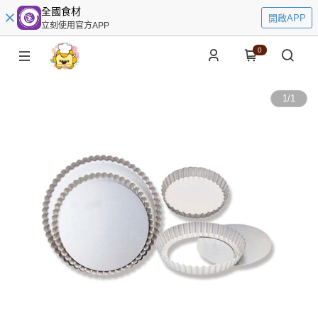
全國食材
開啟APP
立刻使用官方APP
0
1
/
1