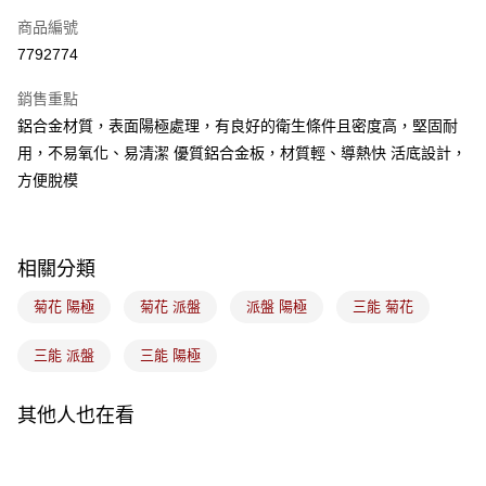
商品編號
悠遊付
7792774
Google Pay
銷售重點
全盈+PAY
鋁合金材質，表面陽極處理，有良好的衛生條件且密度高，堅固耐
ATM付款
用，不易氧化、易清潔 優質鋁合金板，材質輕、導熱快 活底設計，
方便脫模
運送方式
7-11取貨(5kg以內，尺寸不超過90cm)
每筆NT$100，滿NT$1,500(含以上)免運費
相關分類
常溫宅配-(限重20kg以下)
菊花 陽極
菊花 派盤
派盤 陽極
三能 菊花
每筆NT$100，滿NT$1,500(含以上)免運費
三能 派盤
三能 陽極
付款後門市自取
免運費
其他人也在看