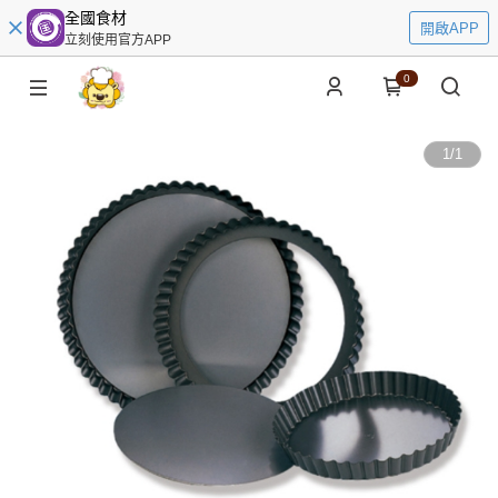
全國食材
開啟APP
立刻使用官方APP
0
1
/
1