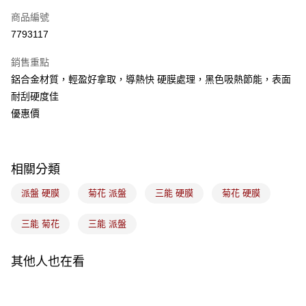
商品編號
悠遊付
7793117
Google Pay
銷售重點
全盈+PAY
鋁合金材質，輕盈好拿取，導熱快 硬膜處理，黑色吸熱節能，表面
ATM付款
耐刮硬度佳
優惠價
運送方式
7-11取貨(5kg以內，尺寸不超過90cm)
每筆NT$100，滿NT$1,500(含以上)免運費
相關分類
常溫宅配-(限重20kg以下)
派盤 硬膜
菊花 派盤
三能 硬膜
菊花 硬膜
每筆NT$100，滿NT$1,500(含以上)免運費
三能 菊花
三能 派盤
付款後門市自取
免運費
其他人也在看