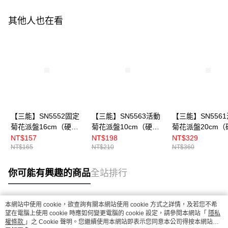
其他人也在看
【三能】SN5552固定
【三能】SN5563活動
【三能】SN556
菊花派盤16cm（硬
菊花派盤10cm（硬
菊花派盤20cm（
膜）
膜）
膜）
NT$157
NT$198
NT$329
NT$165
NT$210
NT$360
你可能有興趣的商品
全站排行
本網站中使用 cookie，欲查詢有關本網站使用 cookie 方式之詳情，及若您不希
熱門標籤
望在電腦上使用 cookie 時應如何變更電腦的 cookie 設定，請參閱本網站「
隱私
權條款
」之 Cookie 聲明。您繼續使用本網站即表示您同意本公司得按本網站使