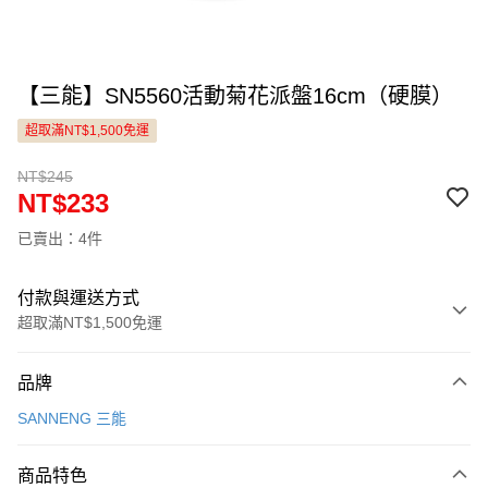
【三能】SN5560活動菊花派盤16cm（硬膜）
超取滿NT$1,500免運
NT$245
NT$233
已賣出：4件
付款與運送方式
超取滿NT$1,500免運
付款方式
品牌
信用卡一次付款
SANNENG 三能
LINE Pay
商品特色
Apple Pay