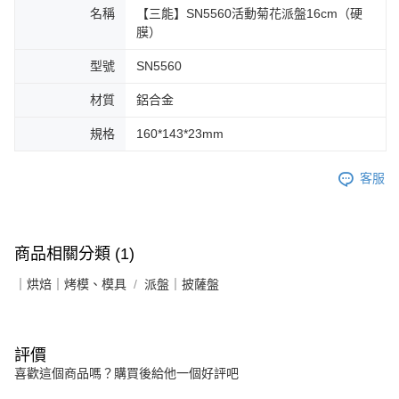
名稱
【三能】SN5560活動菊花派盤16cm（硬
膜）
型號
SN5560
材質
鋁合金
規格
160*143*23mm
客服
商品相關分類 (1)
｜烘焙｜烤模、模具
派盤｜披薩盤
評價
喜歡這個商品嗎？購買後給他一個好評吧