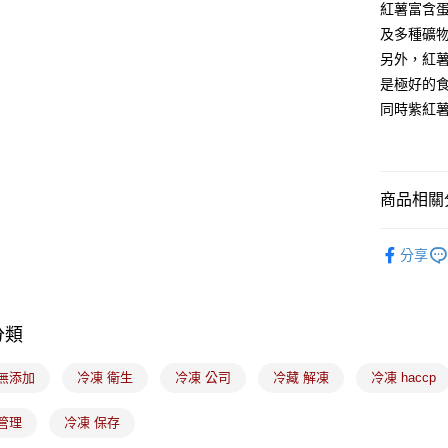
紅薯富含
運送方式
及多種礦
另外，紅
冷凍7-11
是極好的
每筆NT$2
同時紫紅
黑貓冷凍宅配
每筆NT$2
冷凍付款
商品相關分
免運費
｜烘焙｜
分享
｜節慶｜
蛋黃
分類
 無添加
冷凍 衛生
冷凍 公司
冷藏 解凍
冷凍 haccp
管理
冷凍 保存