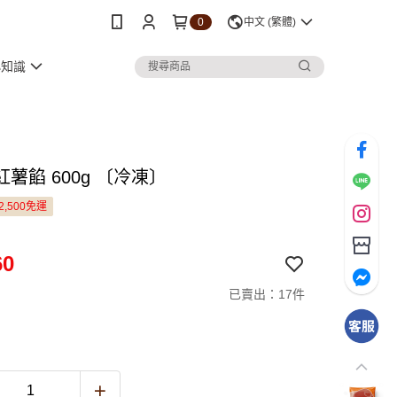
0
中文 (繁體)
小知識
薯餡 600g 〔冷凍〕
2,500免運
60
已賣出：17件