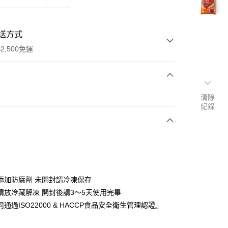
送方式
2,500免運
次付款
清除
紀錄
y
添加防腐劑 未開封請冷凍保存
請放冷藏解凍 開封後請3～5天使用完畢
通過ISO22000 & HACCP食品安全衛生管理認證』