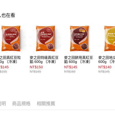
人也在看
之田真紅豆粒
麥之田特級真紅豆
麥之田餅用真紅豆
麥之田地
00g 〔冷凍〕
餡 600g 〔冷凍〕
餡 600g 〔冷凍〕
600g 〔
$145
NT$150
NT$145
NT$140
$155
NT$165
NT$160
NT$145
說明
商品規格
相關推薦