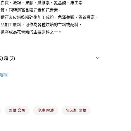
蛋白質、澱粉、果膠、纖維素、氨基酸、維生素
物質，同時還富含硒元素和花青素，
薯還可去皮烘乾粉碎後加工成粉，色澤美觀，營養豐富，
取貨(5kg以內，尺寸不超過90cm)
食品加工原料，可作為各種烘焙的主料或配料，
00，滿NT$2,500(含以上)免運費
薯還將成為花青素的主要原料之一。
-(限重20kg以下)
00，滿NT$2,500(含以上)免運費
後門市自取
類 (2)
低溫食材
｜低溫｜內餡、鳳梨餡、麻糬、鹹蛋黃
客服
食材、器具、包裝
｜中秋｜內餡、麻糬、流心仁、鹹
冷藏 公司
冷凍 解凍
無添加 冷藏