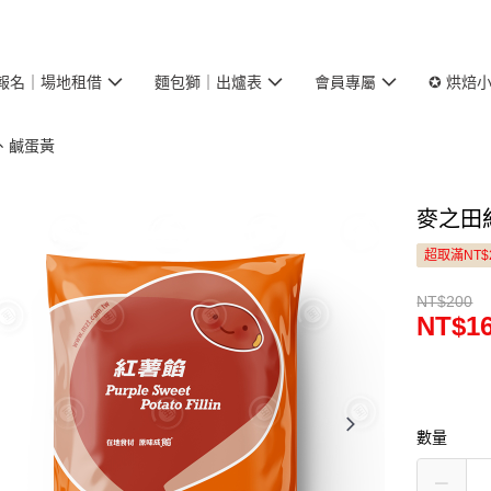
報名｜場地租借
麵包獅｜出爐表
會員專屬
✪ 烘焙
、鹹蛋黃
麥之田紅
超取滿NT$
NT$200
NT$1
數量