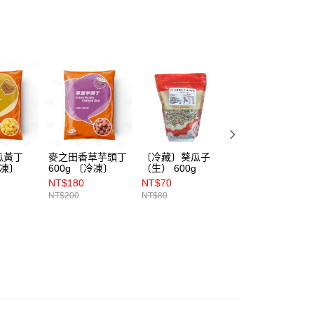
瓜黃丁
麥之田香草芋頭丁
〔冷藏〕葵瓜子
麥之田餅用鐵觀音
冷凍〕
600g 〔冷凍〕
（生） 600g
茶餡 600g〔冷
凍〕
NT$180
NT$70
NT$235
NT$200
NT$80
NT$250