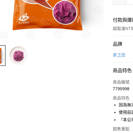
付款與運
超取滿NT$
付款方式
品牌
信用卡一
麥之田
LINE Pay
商品特色
Apple Pay
商品編號
悠遊付
7795998
商品特色
Google Pa
因為無
全盈+PAY
使用前
『本公司
ATM付款
銷售重點