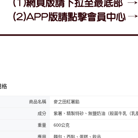
規格
商品名稱
麥之田紅薯餡
成分
紫薯、精製特砂、無鹽奶油（殺菌牛乳（乳
重量
600公克
​應用
麵包、西點、蛋糕、飲品