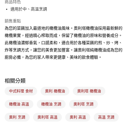
商品特色
悠遊付
適用於中、高溫烹調
Google Pay
銷售重點
為您的菜餚加入最道地的橄欖油風味。奧利塔橄欖油採用最新鮮的
全盈+PAY
橄欖果實，經過精心榨取而成，保留了橄欖油的原味和營養成分。
ATM付款
此橄欖油濃郁香氣，口感柔和，適合用於各種菜餚的煎、炒、烤、
炸等烹調方式，讓您的美食更加豐富。讓奧利塔純橄欖油成為您的
運送方式
廚房必備，為您的家人帶來更健康、美味的飲食體驗。
7-11取貨(5kg以內，尺寸不超過90cm)
每筆NT$100，滿NT$1,500(含以上)免運費
相關分類
常溫宅配-(限重20kg以下)
每筆NT$100，滿NT$1,500(含以上)免運費
中式料理 食材
奧利 橄欖油
奧利塔 橄欖油
付款後門市自取
橄欖油 高溫
橄欖油 烹調
奧利塔 烹調
免運費
奧利 烹調
奧利塔 高溫
奧利 高溫
高溫 烹調