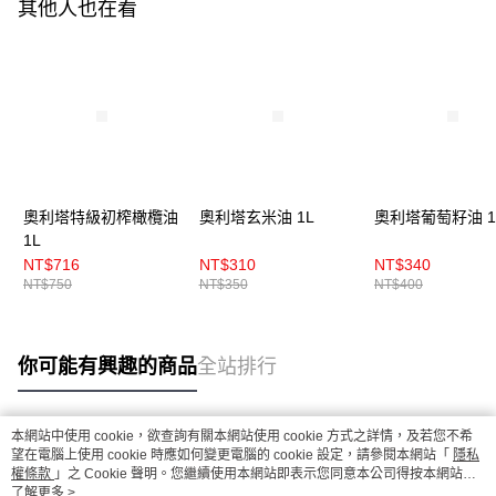
其他人也在看
奧利塔特級初榨橄欖油
奧利塔玄米油 1L
奧利塔葡萄籽油 1
1L
NT$716
NT$310
NT$340
NT$750
NT$350
NT$400
你可能有興趣的商品
全站排行
本網站中使用 cookie，欲查詢有關本網站使用 cookie 方式之詳情，及若您不希
熱門標籤
望在電腦上使用 cookie 時應如何變更電腦的 cookie 設定，請參閱本網站「
隱私
權條款
」之 Cookie 聲明。您繼續使用本網站即表示您同意本公司得按本網站使
用條款之 Cookie 聲明使用 cookie。
了解更多 >