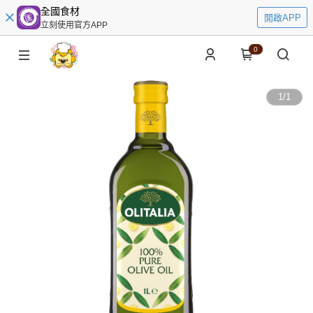
全國食材
開啟APP
立刻使用官方APP
0
1
/
1